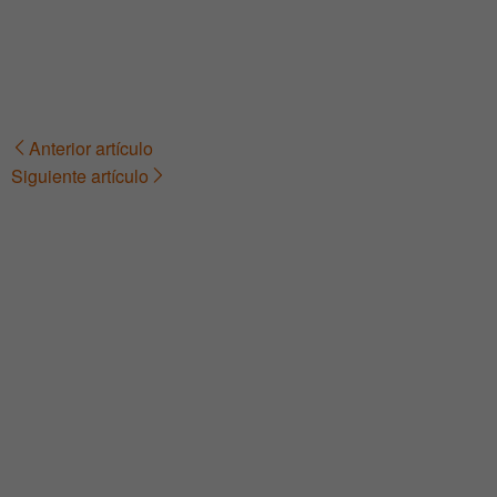
Anterior artículo
Navegación
Siguiente artículo
de
entradas