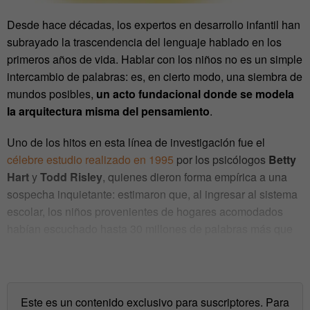
Desde hace décadas, los expertos en desarrollo infantil han
subrayado la trascendencia del lenguaje hablado en los
primeros años de vida. Hablar con los niños no es un simple
intercambio de palabras: es, en cierto modo, una siembra de
mundos posibles,
un acto fundacional donde se modela
la arquitectura misma del pensamiento
.
Uno de los hitos en esta línea de investigación fue el
célebre estudio realizado en 1995
por los psicólogos
Betty
Hart
y
Todd Risley
, quienes dieron forma empírica a una
sospecha inquietante: estimaron que, al ingresar al sistema
escolar, los niños provenientes de hogares acomodados
habían escuchado hasta 30 millones de palabras más que
aquellos criados en contextos de pobreza.
Este es un contenido exclusivo para suscriptores. Para