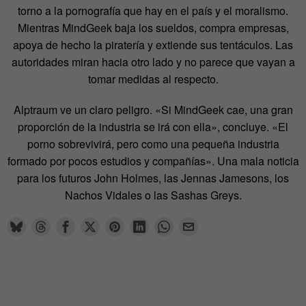
torno a la pornografía que hay en el país y el moralismo.
Mientras MindGeek baja los sueldos, compra empresas,
apoya de hecho la piratería y extiende sus tentáculos. Las
autoridades miran hacia otro lado y no parece que vayan a
tomar medidas al respecto.
Alptraum ve un claro peligro. «Si MindGeek cae, una gran
proporción de la industria se irá con ella», concluye. «El
porno sobrevivirá, pero como una pequeña industria
formado por pocos estudios y compañías». Una mala noticia
para los futuros John Holmes, las Jennas Jamesons, los
Nachos Vidales o las Sashas Greys.