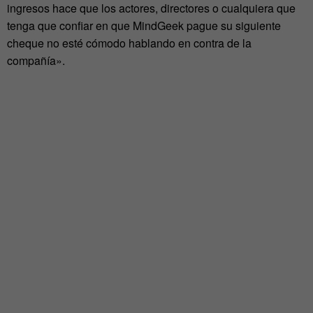
ingresos hace que los actores, directores o cualquiera que
tenga que confiar en que MindGeek pague su siguiente
cheque no esté cómodo hablando en contra de la
compañía».