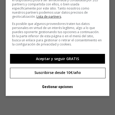
el dispositivo) podrá ser almacenada y consultada por 205
partners y compartida con ellos, o bien usada
específicamente por este sitio. Tanto nosotros como
nuestros partners podemos usar datos precisos de
geolocalización.
Lista de partners
.
Es posible que algunos proveedores traten tus datos
personales en virtud de un interés legítimo, algo a lo que
puedes oponerte gestionando tus opciones a continuación.
En la parte inferior de esta página o en el menú del sitio,
busca un enlace para gestionar o retirar el consentimiento en
la configuración de privacidad y cookies.
Aceptar y seguir GRATIS
Suscribirse desde 10€/año
Gestionar opciones