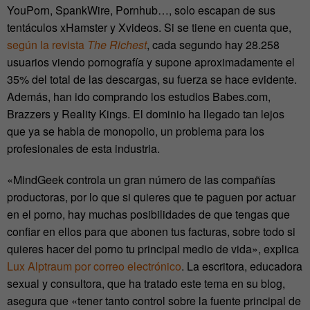
YouPorn, SpankWire, Pornhub…, solo escapan de sus
tentáculos xHamster y Xvideos. Si se tiene en cuenta que,
según la revista
The Richest
, cada segundo hay 28.258
usuarios viendo pornografía y supone aproximadamente el
35% del total de las descargas, su fuerza se hace evidente.
Además, han ido comprando los estudios Babes.com,
Brazzers y Reality Kings. El dominio ha llegado tan lejos
que ya se habla de monopolio, un problema para los
profesionales de esta industria.
«MindGeek controla un gran número de las compañías
productoras, por lo que si quieres que te paguen por actuar
en el porno, hay muchas posibilidades de que tengas que
confiar en ellos para que abonen tus facturas, sobre todo si
quieres hacer del porno tu principal medio de vida», explica
Lux Alptraum por correo electrónico
. La escritora, educadora
sexual y consultora, que ha tratado este tema en su blog,
asegura que «tener tanto control sobre la fuente principal de