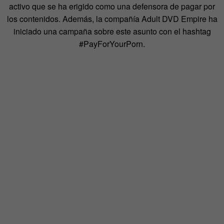
activo que se ha erigido como una defensora de pagar por
los contenidos. Además, la compañía Adult DVD Empire ha
iniciado una campaña sobre este asunto con el hashtag
#PayForYourPorn.