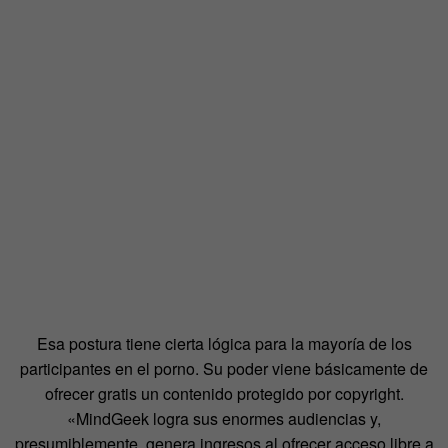
Esa postura tiene cierta lógica para la mayoría de los
participantes en el porno. Su poder viene básicamente de
ofrecer gratis un contenido protegido por copyright.
«MindGeek logra sus enormes audiencias y,
presumiblemente, genera ingresos al ofrecer acceso libre a