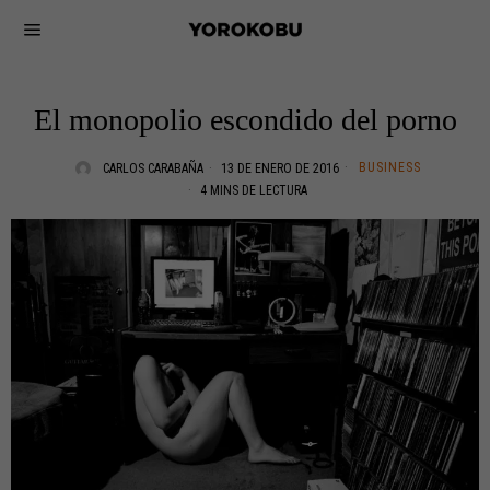
El monopolio escondido del porno
BUSINESS
CARLOS CARABAÑA
13 DE ENERO DE 2016
4 MINS DE LECTURA