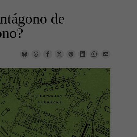
entágono de
ono?