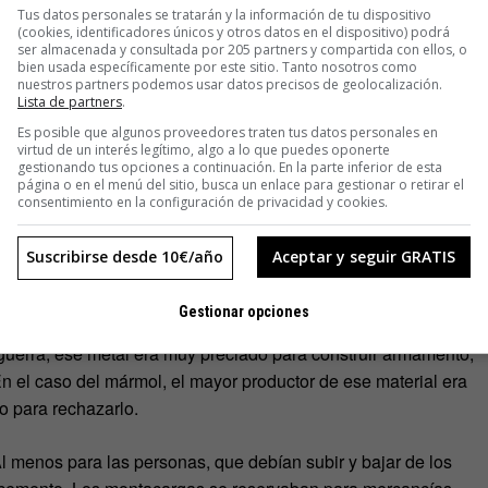
Tus datos personales se tratarán y la información de tu dispositivo
(cookies, identificadores únicos y otros datos en el dispositivo) podrá
ser almacenada y consultada por 205 partners y compartida con ellos, o
tagonal no fue bien vista por las autoridades. El por
bien usada específicamente por este sitio. Tanto nosotros como
 advertían de que esa forma tan reconocible convertía al
nuestros partners podemos usar datos precisos de geolocalización.
Lista de partners
.
Es posible que algunos proveedores traten tus datos personales en
virtud de un interés legítimo, algo a lo que puedes oponerte
esas las que destrozaron la construcción, sino un avión, el
gestionando tus opciones a continuación. En la parte inferior de esta
página o en el menú del sitio, busca un enlace para gestionar o retirar el
contra una de sus fachadas el 11 de septiembre de 2001.
consentimiento en la configuración de privacidad y cookies.
Suscribirse desde 10€/año
Aceptar y seguir GRATIS
ma de todo el edificio. A pesar de su buen diseño, existían
Gestionar opciones
 histórica en que se construyó. Por ejemplo, el edificio apenas
guerra, ese metal era muy preciado para construir armamento,
En el caso del mármol, el mayor productor de ese material era
mo para rechazarlo.
Al menos para las personas, que debían subir y bajar de los