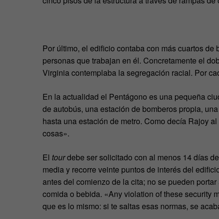
cinco pisos de la estructura a través de rampas d
Por último, el edificio contaba con más cuartos de
personas que trabajan en él. Concretamente el dob
Virginia contemplaba la segregación racial. Por ca
En la actualidad el Pentágono es una pequeña ciud
de autobús, una estación de bomberos propia, una c
hasta una estación de metro. Como decía Rajoy al h
cosas».
El
tour
debe ser solicitado con al menos 14 días de 
media y recorre veinte puntos de interés del edifici
antes del comienzo de la cita; no se pueden portar
comida o bebida. «Any violation of these security m
que es lo mismo: si te saltas esas normas, se acaba