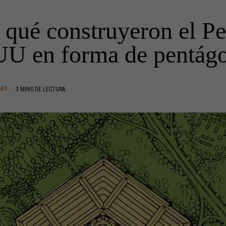
 qué construyeron el P
U en forma de pentág
EAS
3 MINS DE LECTURA