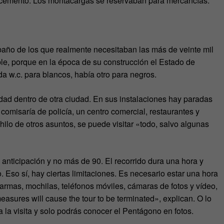
e cemento. Los montacargas se reservaban para mercancías.
 baño de los que realmente necesitaban las más de veinte mil
le, porque en la época de su construcción el Estado de
da w.c. para blancos, había otro para negros.
ad dentro de otra ciudad. En sus instalaciones hay paradas
omisaría de policía, un centro comercial, restaurantes y
ilo de otros asuntos, se puede visitar «todo, salvo algunas
anticipación y no más de 90. El recorrido dura una hora y
o. Eso sí, hay ciertas limitaciones. Es necesario estar una hora
 armas, mochilas, teléfonos móviles, cámaras de fotos y vídeo,
easures will cause the tour to be terminated», explican. O lo
 la visita y solo podrás conocer el Pentágono en fotos.