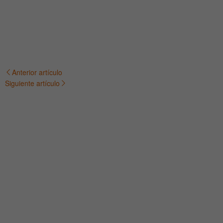
Anterior artículo
Navegación
Siguiente artículo
de
entradas