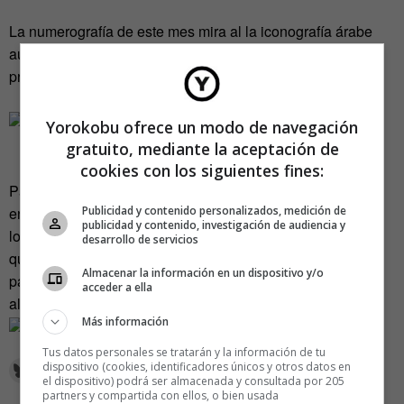
La numerografía de este mes mira al la iconografía árabe
aunque eso, lo analizaremos con más calma en los
próximos días.
Yorokobu ofrece un modo de navegación
gratuito, mediante la aceptación de
cookies con los siguientes fines:
Para la portada de este mes,
Ladyssenyadora
se ha fijado
Publicidad y contenido personalizados, medición de
en esas hierbas que crecen imparables en las grietas, en
publicidad y contenido, investigación de audiencia y
los huecos, de ciudades y descampados. Pedazos de vida
desarrollo de servicios
que se abren a través de lo inerte que el hombre deja a su
Almacenar la información en un dispositivo y/o
paso. Se fueron a un solar del Penedés y, ya que estaban
acceder a ella
allí, aprovecharon para desayunar.
Más información
Tus datos personales se tratarán y la información de tu
dispositivo (cookies, identificadores únicos y otros datos en
el dispositivo) podrá ser almacenada y consultada por 205
partners y compartida con ellos, o bien usada