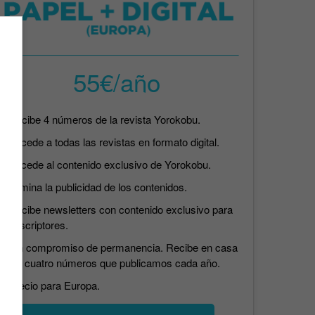
55€/año
Recibe 4 números de la revista Yorokobu.
Accede a todas las revistas en formato digital.
Accede al contenido exclusivo de Yorokobu.
Elimina la publicidad de los contenidos.
Recibe newsletters con contenido exclusivo para
suscriptores.
Sin compromiso de permanencia. Recibe en casa
los cuatro números que publicamos cada año.
Precio para Europa.