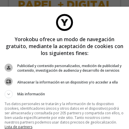
35€/año
Yorokobu ofrece un modo de navegación
gratuito, mediante la aceptación de cookies con
Recibe 4 números de la revista Yorokobu.
los siguientes fines:
Accede a todas las revistas en formato digital.
Publicidad y contenido personalizados, medición de publicidad y
Accede al contenido exclusivo de Yorokobu.
contenido, investigación de audiencia y desarrollo de servicios
Elimina la publicidad de los contenidos.
Almacenar la información en un dispositivo y/o acceder a ella
Recibe newsletters con contenido exclusivo para
suscriptores.
Más información
Sin compromiso de permanencia. Recibe en casa
Tus datos personales se tratarán y la información de tu dispositivo
los cuatro números que publicamos cada año.
(cookies, identificadores únicos y otros datos en el dispositivo) podrá
ser almacenada y consultada por 205 partners y compartida con ellos, o
Precio para la península y Baleares.
bien usada específicamente por este sitio. Tanto nosotros como
nuestros partners podemos usar datos precisos de geolocalización.
Lista de partners
.