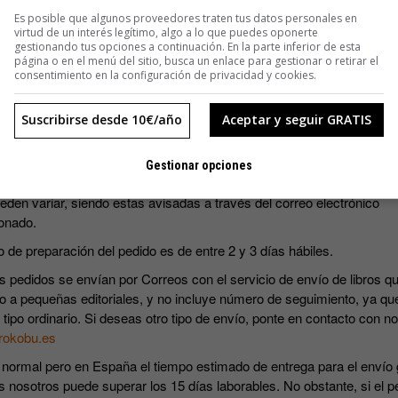
SUSCRIBIRME
Es posible que algunos proveedores traten tus datos personales en
virtud de un interés legítimo, algo a lo que puedes oponerte
gestionando tus opciones a continuación. En la parte inferior de esta
página o en el menú del sitio, busca un enlace para gestionar o retirar el
consentimiento en la configuración de privacidad y cookies.
Suscribirse desde 10€/año
Aceptar y seguir GRATIS
s precios incluyen IVA.
Gestionar opciones
ripciones incluyen los cuatro números que se editan al año. Las fec
eden variar, siendo estas avisadas a través del correo electrónico
onado.
o de preparación del pedido es de entre 2 y 3 días hábiles.
s pedidos se envían por Correos con el servicio de envío de libros qu
o a pequeñas editoriales, y no incluye número de seguimiento, ya qu
 tipo ordinario. Si deseas otro tipo de envío, ponte en contacto con n
rokobu.es
 normal pero en España el tiempo estimado de entrega para el envío 
s nosotros puede superar los 15 días laborables. No obstante, si el p