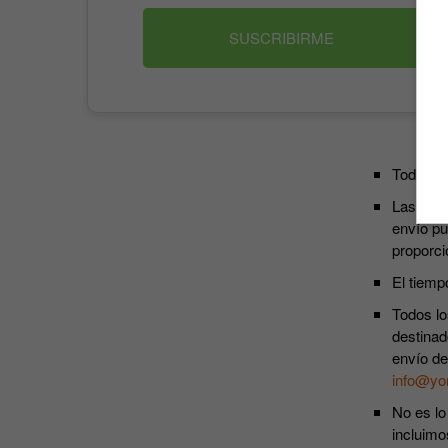
SUSCRIBIRME
Todos lo
Las susc
envío pu
proporci
El tiemp
Todos lo
destinad
envío de
info@yo
No es lo
incluimo