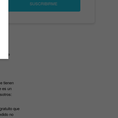
SUSCRIBIRME
has de
e tienen
e es un
osotros:
gratuito que
edido no