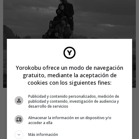
Yorokobu ofrece un modo de navegación
gratuito, mediante la aceptación de
cookies con los siguientes fines:
Publicidad y contenido personalizados, medición de
5.- Tatuajes postales
publicidad y contenido, investigación de audiencia y
desarrollo de servicios
A mitad de camino entre los tatuajes y los sellos, e
Almacenar la información en un dispositivo y/o
acceder a ella
inspirándose en el trabajo de maestros como Vermeer o
Caravaggio. Muy interesante trabajo de
Ash Aurich
.
Más información