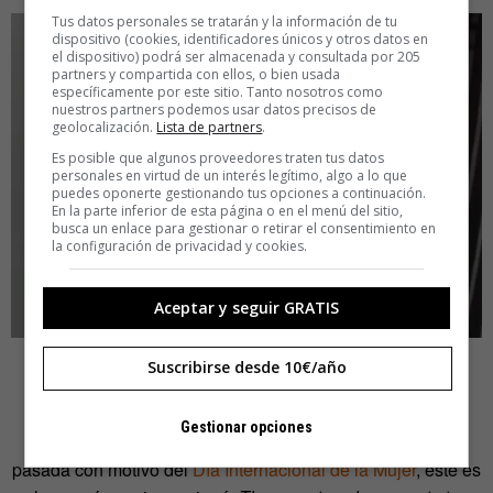
Tus datos personales se tratarán y la información de tu
dispositivo (cookies, identificadores únicos y otros datos en
el dispositivo) podrá ser almacenada y consultada por 205
partners y compartida con ellos, o bien usada
específicamente por este sitio. Tanto nosotros como
nuestros partners podemos usar datos precisos de
geolocalización.
Lista de partners
.
Es posible que algunos proveedores traten tus datos
personales en virtud de un interés legítimo, algo a lo que
puedes oponerte gestionando tus opciones a continuación.
En la parte inferior de esta página o en el menú del sitio,
busca un enlace para gestionar o retirar el consentimiento en
la configuración de privacidad y cookies.
Aceptar y seguir GRATIS
Suscribirse desde 10€/año
6.- Un cuento de terror real
Gestionar opciones
De todos los contenidos que vi publicados la semana
pasada con motivo del
Día Internacional de la Mujer
, este es