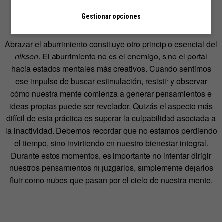
hiperconectividad es el mayor enemigo del verdadero
Gestionar opciones
descanso mental.
Abrazar el aburrimiento constituye otro principio esencial del
niksen
. El aburrimiento no es el enemigo, sino el portal
hacia estados mentales más creativos. Cuando sentimos
ese impulso de buscar estimulación, resistir y observar
cómo nuestra mente comienza a generar pensamientos e
ideas propias puede ser revelador. Quizás el aspecto más
difícil de esta práctica es superar la culpabilidad asociada a
la inactividad. Debemos recordar que no estamos perdiendo
el tiempo, sino invirtiendo en nuestro bienestar integral.
Durante estos momentos, es importante no intentar dirigir
nuestros pensamientos ni juzgarlos, simplemente dejarlos
fluir como nubes que pasan por el cielo de nuestra mente.