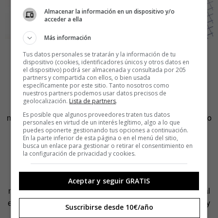
Almacenar la información en un dispositivo y/o
acceder a ella
Más información
Cómo practicar el niksen en
Tus datos personales se tratarán y la información de tu
dispositivo (cookies, identificadores únicos y otros datos en
el dispositivo) podrá ser almacenada y consultada por 205
un mundo hiperconectado
partners y compartida con ellos, o bien usada
específicamente por este sitio. Tanto nosotros como
nuestros partners podemos usar datos precisos de
geolocalización.
Lista de partners
.
Incorporar el
niksen
a nuestra vida no requiere
Es posible que algunos proveedores traten tus datos
necesariamente grandes modificaciones, pero sí un cambio
personales en virtud de un interés legítimo, algo a lo que
de mentalidad significativo. Paradójicamente, en nuestra
puedes oponerte gestionando tus opciones a continuación.
En la parte inferior de esta página o en el menú del sitio,
sociedad necesitamos planificar la improductividad.
busca un enlace para gestionar o retirar el consentimiento en
Reservar pequeños momentos —incluso 10 minutos
la configuración de privacidad y cookies.
pueden ser suficientes— donde nos permitamos
simplemente existir sin propósito se ha vuelto casi una
Aceptar y seguir GRATIS
necesidad. Durante este tiempo de
niksen
, es fundamental
eliminar las distracciones digitales, apagar notificaciones y
Suscribirse desde 10€/año
mantener los dispositivos fuera de alcance. La