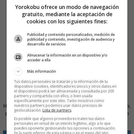
Yorokobu ofrece un modo de navegación
gratuito, mediante la aceptación de
cookies con los siguientes fines:
Publicidad y contenido personalizados, medición de
publicidad y contenido, investigación de audiencia y
desarrollo de servicios
Almacenar la información en un dispositivo y/o
acceder a ella
Más información
Tus datos personales se tratarán y la información de tu
dispositivo (cookies, identificadores únicos y otros datos en
5.-Tender la ropa es un arte
el dispositivo) podrá ser almacenada y consultada por 205
partners y compartida con ellos, o bien usada
específicamente por este sitio. Tanto nosotros como
Hay formas y
formas de tender la ropa
. Esto tiene ya un año,
nuestros partners podemos usar datos precisos de
geolocalización.
Lista de partners
.
pero cuando salió me lo perdí y, la verdad, me ha parecido
Es posible que algunos proveedores traten tus datos
muy simpático.
personales en virtud de un interés legítimo, algo a lo que
puedes oponerte gestionando tus opciones a continuación.
En la parte inferior de esta página o en el menú del sitio,