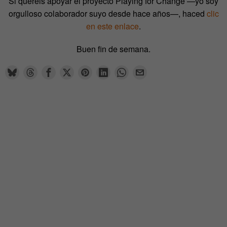
Si queréis apoyar el proyecto Playing for Change —yo soy
orgulloso colaborador suyo desde hace años—, haced
clic
en este enlace
.
Buen fin de semana.