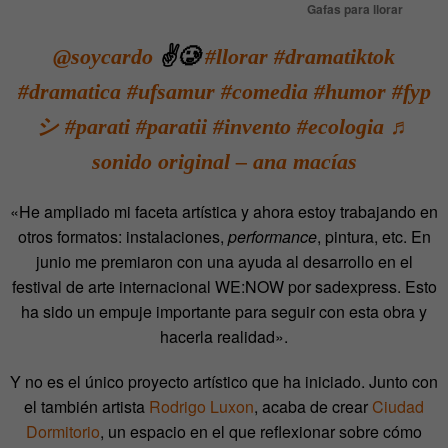
Gafas para llorar
@soycardo
✌️🥲
#llorar
#dramatiktok
#dramatica
#ufsamur
#comedia
#humor
#fyp
シ
#parati
#paratii
#invento
#ecologia
♬
sonido original – ana macías
«He ampliado mi faceta artística y ahora estoy trabajando en
otros formatos: instalaciones,
performance
, pintura, etc. En
junio me premiaron con una ayuda al desarrollo en el
festival de arte internacional WE:NOW por sadexpress. Esto
ha sido un empuje importante para seguir con esta obra y
hacerla realidad».
Y no es el único proyecto artístico que ha iniciado. Junto con
el también artista
Rodrigo Luxon
, acaba de crear
Ciudad
Dormitorio
, un espacio en el que reflexionar sobre cómo