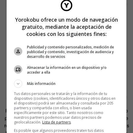
Yorokobu ofrece un modo de navegación
gratuito, mediante la aceptación de
cookies con los siguientes fines:
Publicidad y contenido personalizados, medición de
publicidad y contenido, investigación de audiencia y
desarrollo de servicios
Almacenar la información en un dispositivo y/o
acceder a ella
Más información
Tus datos personales se tratarán y la información de tu
dispositivo (cookies, identificadores únicos y otros datos en
el dispositivo) podrá ser almacenada y consultada por 205
partners y compartida con ellos, o bien usada
Por todo ello, aunque el libro está pensado en un principio
específicamente por este sitio. Tanto nosotros como
para las más jóvenes, Zamolo asegura que también puede
nuestros partners podemos usar datos precisos de
geolocalización.
Lista de partners
.
resultar útil para las mujeres adultas. Y, sobre todo, para los
Es posible que algunos proveedores traten tus datos
hombres: «Como mínimo, deberían estar informados de lo