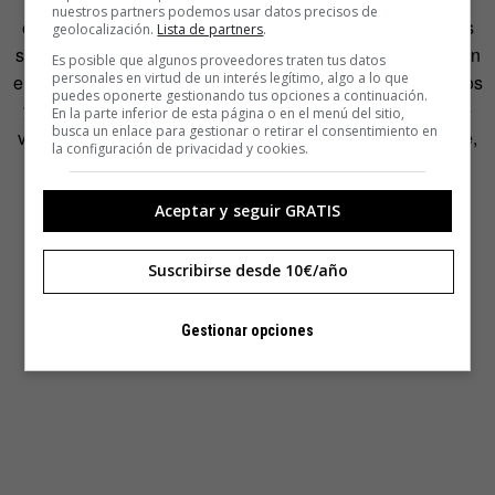
nuestros partners podemos usar datos precisos de
explicar de una forma simple. En el inicio, todas las cosas
geolocalización.
Lista de partners
.
son simples, se pueden comprender y, por eso, nos pueden
Es posible que algunos proveedores traten tus datos
personales en virtud de un interés legítimo, algo a lo que
emocionar. Me gusta creer que mis aforismos son pequeños
puedes oponerte gestionando tus opciones a continuación.
y ligeros como esas semillas en forma de hélice para que
En la parte inferior de esta página o en el menú del sitio,
busca un enlace para gestionar o retirar el consentimiento en
vuelen, se dispersen lejos y tal vez, con un poco de suerte,
la configuración de privacidad y cookies.
se entierren y crezcan en la mente del lector».
Aceptar y seguir GRATIS
Suscribirse desde 10€/año
Gestionar opciones