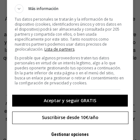
en femenino y suelen vestir como mujeres.
Más información
Antes de la llegada de los británicos, los
hijras
gozaban de
Tus datos personales se tratarán y la información de tu
dispositivo (cookies, identificadores únicos y otros datos en
una relativa buena reputación debido a la existencia de
el dispositivo) podrá ser almacenada y consultada por 205
algunos dioses hinduistas que presentan rasgos de hombre
partners y compartida con ellos, o bien usada
específicamente por este sitio. Tanto nosotros como
y de mujer. Con la llegada de los británicos, Occidente trajo
nuestros partners podemos usar datos precisos de
la
civilización
con una oferta exclusiva de leyes homófobas
geolocalización.
Lista de partners
.
que castigaban cualquier comportamiento que se saliese de
Es posible que algunos proveedores traten tus datos
personales en virtud de un interés legítimo, algo a lo que
la norma, obligando a los
hijras
a la marginalidad. En la
puedes oponerte gestionando tus opciones a continuación.
actualidad, los
hijras
no están tan perseguidos, pero la
En la parte inferior de esta página o en el menú del sitio,
busca un enlace para gestionar o retirar el consentimiento en
discriminación sigue presente.
la configuración de privacidad y cookies.
Otro posible compañero de Adán y Eva podría haber sido
Aceptar y seguir GRATIS
muxe
. Considerado un tercer sexo por el pueblo zapoteca,
este colectivo social –mejor aceptado que otros colectivos–
Suscribirse desde 10€/año
se encuentra en la región del istmo de Tehuantepec, al sur
de México.
Gestionar opciones