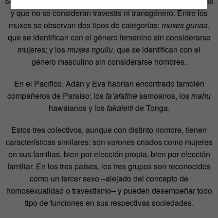
Se trata de varones que presentan características femeninas
y que no se consideran travestis ni transgénero. Entre los
muxes se observan dos tipos de categorías:
muxes gunaa
,
que se identifican con el género femenino sin considerarse
mujeres; y los
muxes nguiiu
, que se identifican con el
género masculino sin considerarse hombres.
En el Pacífico, Adán y Eva habrían encontrado también
compañeros de Paraíso: los
fa’afafine
samoanos, los
mahu
hawaianos y los
fakaleiti
de Tonga.
Estos tres colectivos, aunque con distinto nombre, tienen
características similares: son varones criados como mujeres
en sus familias, bien por elección propia, bien por elección
familiar. En los tres países, los tres grupos son reconocidos
como un tercer sexo –alejado del concepto de
homosexualidad o travestismo– y pueden desempeñar todo
tipo de funciones en sus respectivas sociedades.