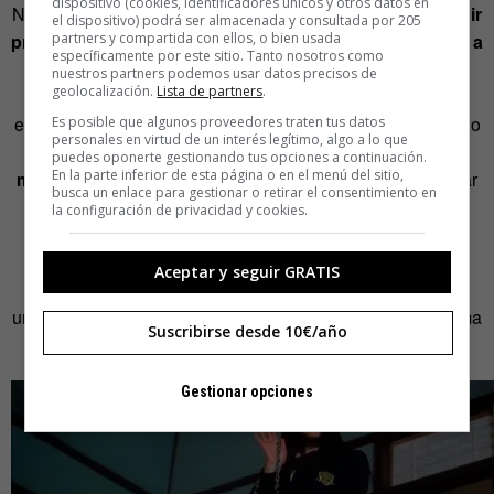
dispositivo (cookies, identificadores únicos y otros datos en
No obstante, el uniforme escolar
, introducido para infundir
el dispositivo) podrá ser almacenada y consultada por 205
partners y compartida con ellos, o bien usada
prestigio y orden social, se ha ido transformando poco a
específicamente por este sitio. Tanto nosotros como
poco
en un símbolo,
ha salido de las aulas
y se ha
nuestros partners podemos usar datos precisos de
geolocalización.
Lista de partners
.
convertido en tendencia —en equilibrio entre la
experimentación de alta costura y la inspiración de un estilo
Es posible que algunos proveedores traten tus datos
personales en virtud de un interés legítimo, algo a lo que
rebelde—, y ha llegado a formar parte de algunos
puedes oponerte gestionando tus opciones a continuación.
En la parte inferior de esta página o en el menú del sitio,
momentos memorables de la cultura pop
: ¿cómo olvidar
busca un enlace para gestionar o retirar el consentimiento en
el icónico traje amarillo de cuadros de Cher Horowitz,
la configuración de privacidad y cookies.
personaje interpretado por Alicia Silverston en
Clueless
(Fuera de onda),
el atrevido conjunto que lleva Britney
Aceptar y seguir GRATIS
Spears en el vídeo
Baby One More Time
o el inquietante
uniforme de Go Go Yubari, interpretada por Chiaki Kuriyama
Suscribirse desde 10€/año
en
Kill Bill
?
Gestionar opciones