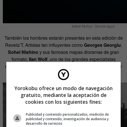
Isabel Muñoz. ‘Somos agua’
También los hombres estarán presentes en esta edición de
Revela’T. Artistas tan influyentes como
Georges Georgiu
;
Sohei Nishino
y sus famosos mapas dioramas de gran
formato;
Ilan Wolf
, uno de los grandes especialistas
mundiales de la cámara oscura y fotógrafo experimental, y
Paco Gómez
, entre otros muchos.
Yorokobu ofrece un modo de navegación
gratuito, mediante la aceptación de
cookies con los siguientes fines:
Publicidad y contenido personalizados, medición de
publicidad y contenido, investigación de audiencia y
desarrollo de servicios