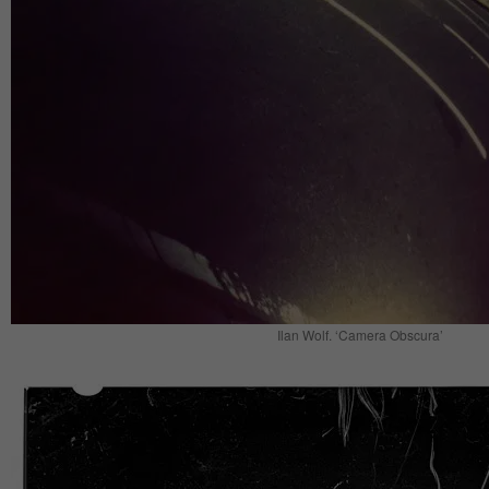
Ilan Wolf. ‘Camera Obscura’