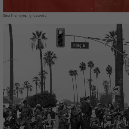
Sina Niemeyer. ‘Ignoscentia’