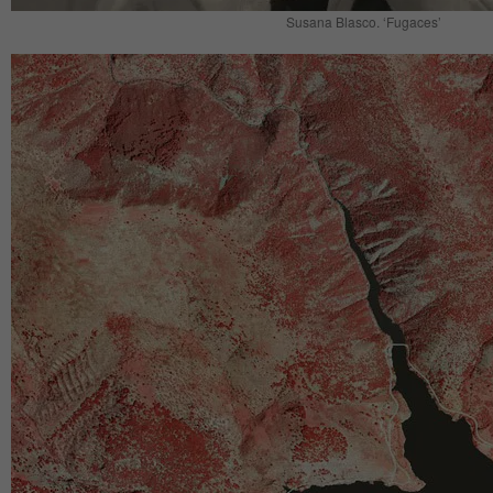
Susana Blasco. ‘Fugaces’