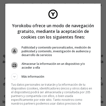
El contenido es llevado a la planta de gestión de residuos
de Loowatt que, tras procesarlos, obtiene biogás y
fertilizantes a partir de ellos.
Yorokobu ofrece un modo de navegación
gratuito, mediante la aceptación de
cookies con los siguientes fines:
Las familias interesadas en el inodoro de Loowatt deben
pagar 12 libras como depósito por tener el aparato en su
Publicidad y contenido personalizados, medición de
domicilio. Cantidad que es devuelta si el usuario ya no
publicidad y contenido, investigación de audiencia y
quisiera tenerlo por más tiempo. A esas doce libras hay que
desarrollo de servicios
añadirle tres libras al mes para cubrir el servicio de recogida
Almacenar la información en un dispositivo y/o
de residuos.
acceder a ella
Más información
A pesar de que la propuesta de Loowatt aún está en pleno
desarrollo, ya hay lugares de Madagascar que lo utilizan. Si
Tus datos personales se tratarán y la información de tu
dispositivo (cookies, identificadores únicos y otros datos en
bien es cierto que el sistema de gestión de residuos no
el dispositivo) podrá ser almacenada y consultada por 205
consigue explotar todo el potencial de las heces humanas,
partners y compartida con ellos, o bien usada
específicamente por este sitio. Tanto nosotros como
los habitantes de esos lugares han visto como su calidad de
nuestros partners podemos usar datos precisos de