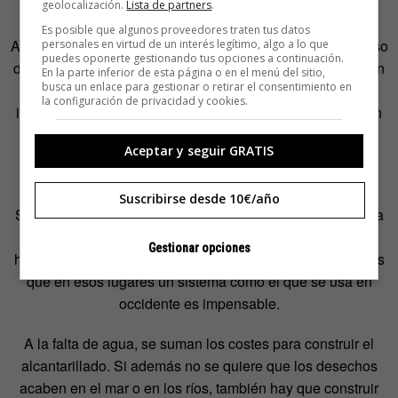
vida mejoraba.
geolocalización.
Lista de partners
.
Es posible que algunos proveedores traten tus datos
Además de una mayor higiene en su entorno y un descenso
personales en virtud de un interés legítimo, algo a lo que
puedes oponerte gestionando tus opciones a continuación.
de las enfermedades en el lugar, ya no temen caerse en un
En la parte inferior de esta página o en el menú del sitio,
busca un enlace para gestionar o retirar el consentimiento en
pozo negro y morir asfixiados por los gases o que las
la configuración de privacidad y cookies.
inundaciones desborden los pozos. Además, ahora tienen
compost y abonos para sus campos.
Aceptar y seguir GRATIS
Suscribirse desde 10€/año
Según los expertos, los inodoros sin agua serán el futuro a
la hora de solucionar el problema de los excrementos
Gestionar opciones
humanos en los países en desarrollo. La razón principal es
que en esos lugares un sistema como el que se usa en
occidente es impensable.
A la falta de agua, se suman los costes para construir el
alcantarillado. Si además no se quiere que los desechos
acaben en el mar o en los ríos, también hay que construir