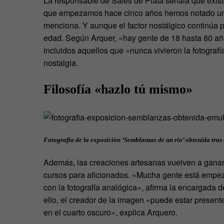
La responsable de Sales de Plata señala que existe
que empezamos hace cinco años hemos notado un s
menciona. Y aunque el factor nostálgico continúa pr
edad. Según Arquer, «hay gente de 18 hasta 80 añ
incluidos aquellos que «nunca vivieron la fotografía
nostalgia.
Filosofía «hazlo tú mismo»
Fotografía de la exposición ‘Semblanzas de un río’ obtenida tras
Además, las creaciones artesanas vuelven a ganar
cursos para aficionados. «Mucha gente está empeza
con la fotografía analógica», afirma la encargada 
ello, el creador de la imagen «puede estar present
en el cuarto oscuro», explica Arquero.