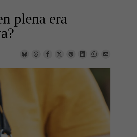
en plena era
va?