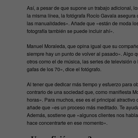
Así, a pesar de que supone un trabajo adicional, l
la misma línea, la fotógrafa Rocío Gavala asegura
las manualidades». Añade que «están de moda los h
fotografía también se puede incluir ahí».
Manuel Moraleda, que opina igual que su compañer
siempre hay un punto de volver al pasado». Algo que
otros como el de música, las series de televisión
gafas de los 70», dice el fotógrafo.
Al tener que dedicar más tiempo y esfuerzo para obt
contrario de una sociedad que, como manifiesta Mo
horas». Para muchos, ese es el principal atractivo 
añade que «es un proceso más meditado. Te ayuda a
Además, sostiene que «algunos clientes nos habl
hace concentrarte en ese momento».