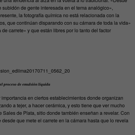
 una tendencia al alza en la vuelta a lo tradicional. «Desde
ubidón de gente interesada en el tema analógico»,
esente, la fotografía química no está relacionada con la
os, que continúan disparando con su cámara de toda la vida»
 de carrete» y que están libres por lo tanto del factor
 el proceso de emulsión líquida
 importancia en ciertos establecimientos donde organizan
ndo a tejer, a hacer cerámica, y esto tiene que ver mucho
de Sales de Plata, sitio donde también enseñan a revelar. Con
e desde que mete el carrete en la cámara hasta que lo revela