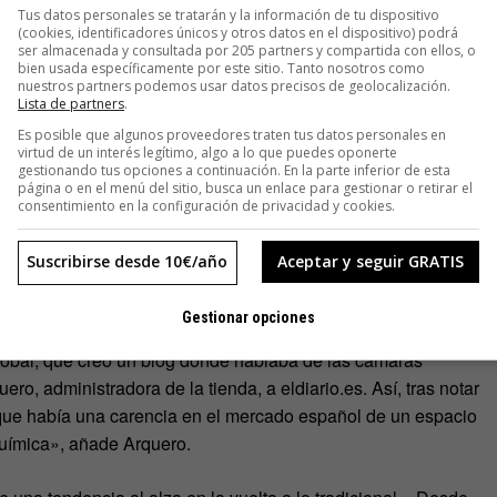
Tus datos personales se tratarán y la información de tu dispositivo
(cookies, identificadores únicos y otros datos en el dispositivo) podrá
n un mundo digital. Ejemplo es el
festival Revela-T
, que cada
ser almacenada y consultada por 205 partners y compartida con ellos, o
s de la fotografía química.
bien usada específicamente por este sitio. Tanto nosotros como
nuestros partners podemos usar datos precisos de geolocalización.
Lista de partners
.
Es posible que algunos proveedores traten tus datos personales en
virtud de un interés legítimo, algo a lo que puedes oponerte
gestionando tus opciones a continuación. En la parte inferior de esta
página o en el menú del sitio, busca un enlace para gestionar o retirar el
consentimiento en la configuración de privacidad y cookies.
a especialistas del sector, sino también a usuarios que desean
a vuelta de un mercado clásico que se creía muerto por los
Suscribirse desde 10€/año
Aceptar y seguir GRATIS
ren camino nuevas tiendas especializadas
Gestionar opciones
 Madrid exclusivamente dedicado a apasionados de las
tóbal, que creó un blog donde hablaba de las cámaras
o, administradora de la tienda, a eldiario.es. Así, tras notar
e que había una carencia en el mercado español de un espacio
química», añade Arquero.