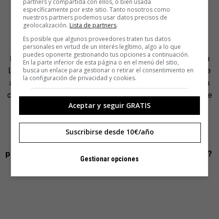
partners y compartida con ellos, o bien usada
específicamente por este sitio. Tanto nosotros como
George Saunders, Lorrie Moore, Hervé Letelier.
nuestros partners podemos usar datos precisos de
geolocalización.
Lista de partners
.
En Planeta, por ejemplo, se apuesta por la mejor ficción
Es posible que algunos proveedores traten tus datos
internacional del momento, los grandes fenómenos
personales en virtud de un interés legítimo, algo a lo que
puedes oponerte gestionando tus opciones a continuación.
internacionales como Rebeca Yarros, Dan Brown, Camila
En la parte inferior de esta página o en el menú del sitio,
Lackberg o Colleen Hoover. Y en Destino, por la ficción de
busca un enlace para gestionar o retirar el consentimiento en
la configuración de privacidad y cookies.
alta calidad, como Lev Grossman, y la mejor novela negra
como la de J. D. Barker; Natsuo Kirino o la continuadora de
Aceptar y seguir GRATIS
la saga de Stieg Larson Karin Smirnoff o clásicos
contemporáneos como
Orwell
.
Suscribirse desde 10€/año
¿Cómo se organiza la elección de los trabajos que
publicáis en los diferentes sellos en los que te mueves?
Gestionar opciones