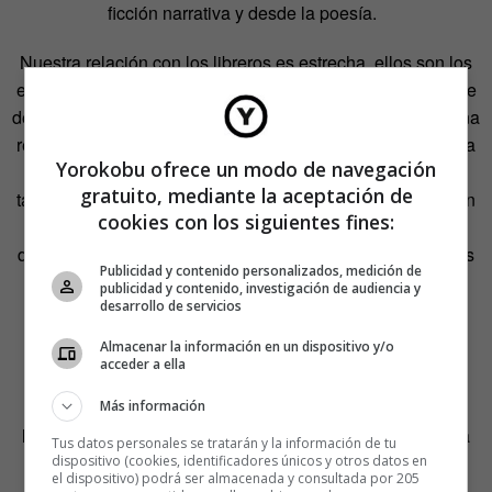
ficción narrativa y desde la poesía.
Nuestra relación con los libreros es estrecha, ellos son los
embajadores de nuestros libros. Tenemos la enorme suerte
de contar en este país con libreros extraordinarios y con una
red de librerías ejemplar, que hace que nuestro ecosistema
Yorokobu ofrece un modo de navegación
literario sea realmente saludable. Seix Barral cuenta
gratuito, mediante la aceptación de
también con una red comercial absolutamente ejemplar, un
cookies con los siguientes fines:
ejército de gente que vive con pasión su profesión. Tanto
desde la editorial como desde la red comercial, intentamos
Publicidad y contenido personalizados, medición de
tener el mayor contacto posible con los libreros.
publicidad y contenido, investigación de audiencia y
desarrollo de servicios
¿Qué tiene que tener un libro para ser editado y
Almacenar la información en un dispositivo y/o
publicado por los sellos en los que trabajas?
acceder a ella
Depende del sello. En Seix Barral prima la exigencia
Más información
literaria, la capacidad de tocarnos y transformarnos con la
Tus datos personales se tratarán y la información de tu
lectura; y allí encuentras autores como Jesús Carrasco,
dispositivo (cookies, identificadores únicos y otros datos en
el dispositivo) podrá ser almacenada y consultada por 205
Alana S. Portero, Elvira Lindo, Antonio Muñoz Molina,