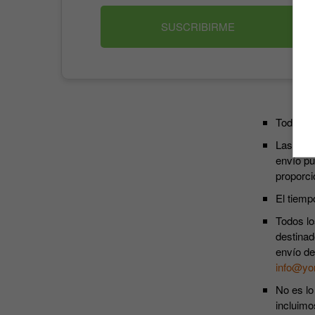
SUSCRIBIRME
Todos lo
Las susc
envío pu
proporci
El tiemp
Todos lo
destinad
envío de
info@yo
No es lo
incluimo