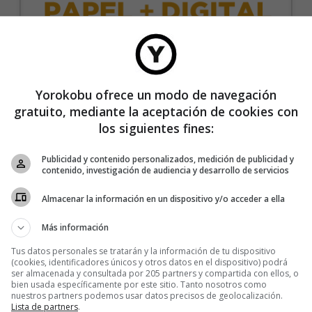
35€/año
Yorokobu ofrece un modo de navegación
gratuito, mediante la aceptación de cookies con
Recibe 4 números de la revista Yorokobu.
los siguientes fines:
Accede a todas las revistas en formato digital.
Publicidad y contenido personalizados, medición de publicidad y
Accede al contenido exclusivo de Yorokobu.
contenido, investigación de audiencia y desarrollo de servicios
Elimina la publicidad de los contenidos.
Almacenar la información en un dispositivo y/o acceder a ella
Recibe newsletters con contenido exclusivo para
suscriptores.
Más información
Sin compromiso de permanencia. Recibe en casa
Tus datos personales se tratarán y la información de tu dispositivo
los cuatro números que publicamos cada año.
(cookies, identificadores únicos y otros datos en el dispositivo) podrá
ser almacenada y consultada por 205 partners y compartida con ellos, o
Precio para la península y Baleares.
bien usada específicamente por este sitio. Tanto nosotros como
nuestros partners podemos usar datos precisos de geolocalización.
Lista de partners
.