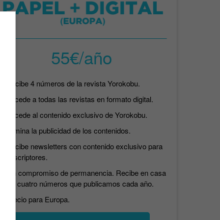
55€/año
Recibe 4 números de la revista Yorokobu.
Accede a todas las revistas en formato digital.
Accede al contenido exclusivo de Yorokobu.
Elimina la publicidad de los contenidos.
Recibe newsletters con contenido exclusivo para
suscriptores.
Sin compromiso de permanencia. Recibe en casa
los cuatro números que publicamos cada año.
Precio para Europa.