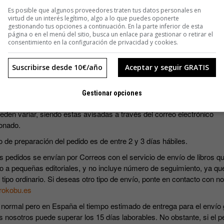
SUSCRIBIRME
Es posible que algunos proveedores traten tus datos personales en
virtud de un interés legítimo, algo a lo que puedes oponerte
gestionando tus opciones a continuación. En la parte inferior de esta
página o en el menú del sitio, busca un enlace para gestionar o retirar el
consentimiento en la configuración de privacidad y cookies.
Suscribirse desde 10€/año
Aceptar y seguir GRATIS
s precios incluyen IVA.
Gestionar opciones
ripciones incluyen los cuatro números que se editan al año. Las fec
eden variar, siendo estas avisadas a través del correo electrónico
onado.
o de preparación del pedido es de entre 2 y 3 días hábiles.
s pedidos se envían por Correos con el servicio de envío de libros qu
o a pequeñas editoriales, y no incluye número de seguimiento, ya qu
 tipo ordinario. Si deseas otro tipo de envío, ponte en contacto con n
rokobu.es
 normal pero en España el tiempo estimado de entrega para el envío 
s nosotros puede superar los 15 días laborables. No obstante, si el p