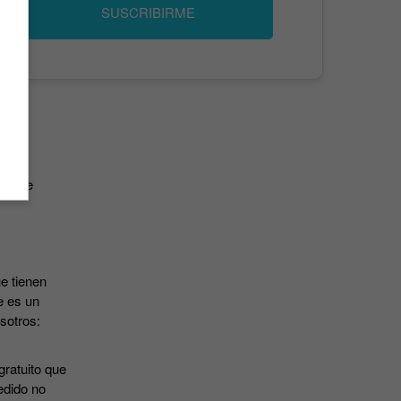
SUSCRIBIRME
has de
e tienen
e es un
osotros:
gratuito que
edido no