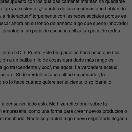
o presupuesto con los que básicamente intentan no quedarse
 a algo ya existente. ¿Cuántas de las empresas que hablan de
y a “interactuar” torpemente con las redes sociales porque es
scar ahora en su fondo de armario algo que suene innovador
 tecnología, un poco de escucha activa, un poco de redes
se llama I+D+i. Punto. Este blog publicó hace poco que nos
ión a un batiburrillo de cosas para darle más rango es
 algo trascendente y
cool
, me agota. La verdadera actitud
e aro. Si de verdad es una actitud empresarial, la
omo lo hace cuando quiere ser eficiente, o solidaria, o
a pensar en todo esto. Me hizo reflexionar sobre la
ón empresarial como una forma para crear nuevos productos o
l, el resultado. Nadie se plantea algo nuevo esperando llegar a