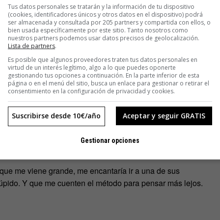
Tus datos personales se tratarán y la información de tu dispositivo
nes a gestionar nuevas ideas en entornos complejos, a
(cookies, identificadores únicos y otros datos en el dispositivo) podrá
ser almacenada y consultada por 205 partners y compartida con ellos, o
estión sabiendo que la herramienta que debe hacer que ocurra
bien usada específicamente por este sitio. Tanto nosotros como
nes humanas y no de procesos.
nuestros partners podemos usar datos precisos de geolocalización.
Lista de partners
.
Es posible que algunos proveedores traten tus datos personales en
estas a preguntas que ni sabía formular. Tapan lagunas que
virtud de un interés legítimo, algo a lo que puedes oponerte
las respuestas. Complicado de explicar.
gestionando tus opciones a continuación. En la parte inferior de esta
página o en el menú del sitio, busca un enlace para gestionar o retirar el
consentimiento en la configuración de privacidad y cookies.
cindible. Me tranquiliza pensar que haya personas
, porque eso quiere decir que lo que nos rodea no es todo lo
Suscribirse desde 10€/año
Aceptar y seguir GRATIS
anza a un ritmo distinto y superior a la inercia. Menos mal,
parece una palabra más antigua. Y sobre todo, en el entorno
Gestionar opciones
o que me viene grande, me encantaría ir a una de sus
stúpido. Y que me cuenten el método para pensar más lejos.