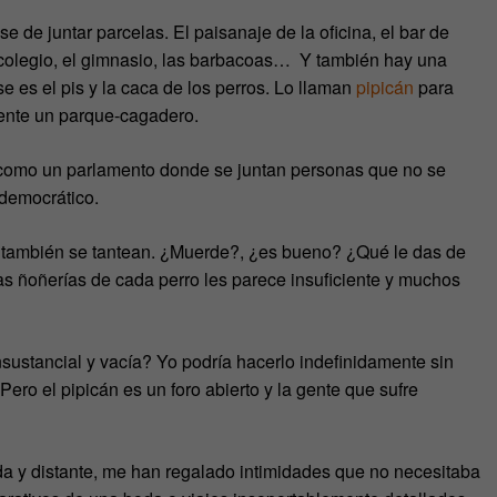
e de juntar parcelas. El paisanaje de la oficina, el bar de
del colegio, el gimnasio, las barbacoas… Y también hay una
se es el pis y la caca de los perros. Lo llaman
pipicán
para
mente un parque-cagadero.
s como un parlamento donde se juntan personas que no se
 democrático.
os también se tantean. ¿Muerde?, ¿es bueno? ¿Qué le das de
las ñoñerías de cada perro les parece insuficiente y muchos
ustancial y vacía? Yo podría hacerlo indefinidamente sin
ero el pipicán es un foro abierto y la gente que sufre
da y distante, me han regalado intimidades que no necesitaba