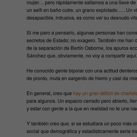
mujer… pero rápidamente saltamos a una llave de 
un selfi en baño cutre, un grano explotado….. Un vi
desapacible, intrusiva, es como ver su desnudo vit
Si me paro a pensarlo, algunas personas han come
secretos de Estado; no exagero. También me han de
de la separación de Bertín Osborne, los apuros ec
Sánchez que, obviamente, no voy a compartir aquí
He conocido gente bipolar con una actitud dentero
de pronto, muta en sargento de hierro y casi da mi
En general, creo que
hay un gran déficit de charlet
para algunos. Un espacio cerrado pero abierto, lle
y estar con gente a la que en realidad no te une na
Y también creo que, si se estudiara un poco más cie
social que demográfica y estadísticamente sería m