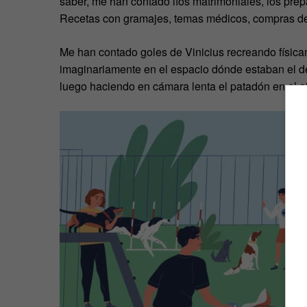
saber, me han contado líos matrimoniales, los prep
Recetas con gramajes, temas médicos, compras de
Me han contado goles de Vinicius recreando física
imaginariamente en el espacio dónde estaban el def
luego haciendo en cámara lenta el patadón en el 