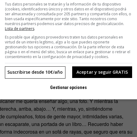
Tus datos personales se tratarán y la información de tu dispositivo
(cookies, identificadores únicos y otros datos en el dispositivo) podrá
ser almacenada y consultada por 205 partners y compartida con ellos, o
bien usada específicamente por este sitio. Tanto nosotros como
nuestros partners podemos usar datos precisos de geolocalización.
Lista de partners
.
Es posible que algunos proveedores traten tus datos personales en
un restaurante que me recomendaban, y qué pedir. Restaurante
virtud de un interés legítimo, algo a lo que puedes oponerte
gestionando tus opciones a continuación. En la parte inferior de esta
, era un gran cocinero. Aunque luego, bajando la voz, en un
página o en el menú del sitio, busca un enlace para gestionar o retirar el
confesaban que era en realidad la mujer la que había tenido
consentimiento en la configuración de privacidad y cookies.
a bailar zumba y parece que había algún asunto raro ahí. Y,
adrid hace poco porque habían grabado imágenes en los
Suscribirse desde 10€/año
Aceptar y seguir GRATIS
 temas, regalando titulares, derrochando red de contactos y
Gestionar opciones
picaner me quería enseñar algo, una foto. Y mientras la
derecha, arriba, abajo… Y, mientras, yo, sintiéndome
de cumpleaños, fotos de gente mayor, intimidades varias,
 un escaparate, una portada de un libro… Recuerdo haber
forma indecorosa en un sofá de rayas, que seguro que era su