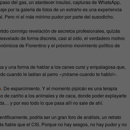
paso del gas, un atardecer insulso, capturas de WhatsApp,
aje por la galería de fotos de un extraño es una experiencia
al. Pero ni el más mínimo pudor por parte del susodicho.
tido conmigo revelación de secretos profesionales, quizás
svelado de forma discreta, casi al oído, el verdadero motivo
onómicos de Florentino y el próximo movimiento político de
.
sa y una forma de hablar a los canes cursi y empalagosa que,
edo cuando le ladran al perro «¡mírame cuando te hablo!».
a
. De esparcimiento. Y el momento pipicán es una terapia
no de cariño a los animales y de caca, donde poder explayarte
da… y por eso todo lo que pasa allí no sale de ahí.
ntíficamente, podría ser un gran foro de análisis, un retrato
ás fiable que el CIS. Porque no hay sesgos, no hay pudor y no