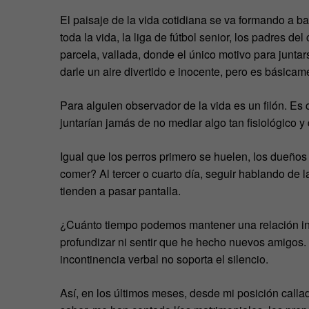
El paisaje de la vida cotidiana se va formando a bas
toda la vida, la liga de fútbol senior, los padres 
parcela, vallada, donde el único motivo para juntar
darle un aire divertido e inocente, pero es básica
Para alguien observador de la vida es un filón. E
juntarían jamás de no mediar algo tan fisiológico y
Igual que los perros primero se huelen, los dueñ
comer? Al tercer o cuarto día, seguir hablando de 
tienden a pasar pantalla.
¿Cuánto tiempo podemos mantener una relación ins
profundizar ni sentir que he hecho nuevos amigos. P
incontinencia verbal no soporta el silencio.
Así, en los últimos meses, desde mi posición calla