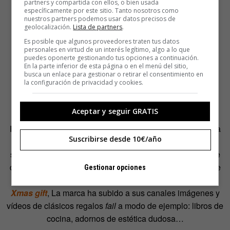
partners y compartida con ellos, o bien usada
específicamente por este sitio. Tanto nosotros como
nuestros partners podemos usar datos precisos de
geolocalización.
Lista de partners
.
Es posible que algunos proveedores traten tus datos
personales en virtud de un interés legítimo, algo a lo que
puedes oponerte gestionando tus opciones a continuación.
En la parte inferior de esta página o en el menú del sitio,
busca un enlace para gestionar o retirar el consentimiento en
la configuración de privacidad y cookies.
Aceptar y seguir GRATIS
Pero este año, además, los malos regalos te servirán para
Suscribirse desde 10€/año
echarte unas risas. Fotografíalos y súbelos a las redes
sociales con el hashtag
#endbadgifts.
Así formarán parte
de la recopilación de ASUS, que se ha propuesto mofarse
Gestionar opciones
de los malos regalos a través de su campaña
The worst
Xmas gift
, La marca ha subido a sus canales imágenes y
vídeos de clásicos regalos
fail
a modo de ejemplo: libros de
cocina, adornos de estética dudosa…