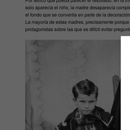
Por tétrico que pueda parecer el resultado, en la i
solo aparecía el niño, la madre desaparecía compl
el fondo que se convertía en parte de la decoración
La mayoría de estas madres, precisamente porque e
protagonistas sobre las que es difícil evitar pregu