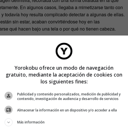
magen definitiva, recortada con una forma ovalada en la que
etamente. En algunos casos, llegaba a mimetizarse tanto con
 y todavía hoy resulta complicado detectar a algunas de ellas.
stán sin estar, acaban convirtiéndose hoy en las
ntarse qué hacen bajo una tela o por qué no tienen cabeza.
Yorokobu ofrece un modo de navegación
gratuito, mediante la aceptación de cookies con
los siguientes fines:
Publicidad y contenido personalizados, medición de publicidad y
contenido, investigación de audiencia y desarrollo de servicios
Almacenar la información en un dispositivo y/o acceder a ella
Más información