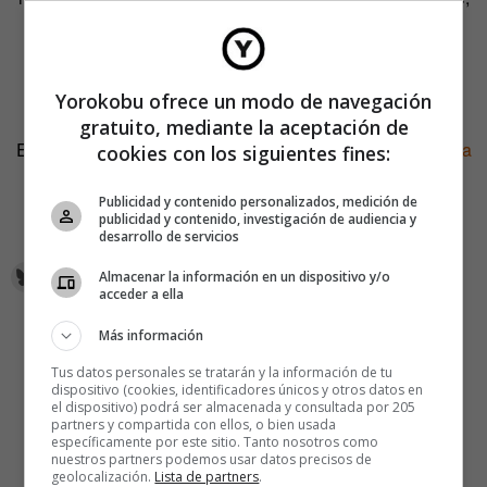
todos los creativos que me contactaron me dijeron que
habían sido avisados del anuncio por otras personas».
Yorokobu ofrece un modo de navegación
La campaña acaba de ser galardonada con un Clio.
gratuito, mediante la aceptación de
Enlace relacionado:
Un CV en Twitter estilo ‘Elige tu propia
cookies con los siguientes fines:
aventura’
Publicidad y contenido personalizados, medición de
publicidad y contenido, investigación de audiencia y
Fuente:
AdFreak
desarrollo de servicios
Almacenar la información en un dispositivo y/o
acceder a ella
Más información
Tus datos personales se tratarán y la información de tu
dispositivo (cookies, identificadores únicos y otros datos en
el dispositivo) podrá ser almacenada y consultada por 205
partners y compartida con ellos, o bien usada
específicamente por este sitio. Tanto nosotros como
nuestros partners podemos usar datos precisos de
geolocalización.
Lista de partners
.