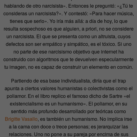
hablando de otro narcisista». Entonces le preguntó: «¿Tú te
consideras un narcisista?». Y contestó: «Para hacer música,
tienes que serlo». Yo iría más allá: a día de hoy, lo que
resulta sospechoso es que alguien, a priori, no se considere
un narcisista. El que se presenta como un altruista, cuyos
defectos son ser empático y simpático, es el tóxico. Si uno
no parte de ese narcisismo objetivo que internet ha
construido con algoritmos que te devuelven especularmente
tu imagen, no es capaz de construir un elemento en común.
Partiendo de esa base individualista, diría que el trap
apunta a ciertos valores humanistas o colectivistas como el
poliamor. En el libro replico el famoso dicho de Sartre «el
existencialismo es un humanismo». El poliamor, en su
sentido más profundo desarrollado por teóricas como
Brigitte Vasallo
, es también un humanismo. No implica irse
a la cama con doce o trece personas; es jerarquizar las
relaciones. Uno no pone a su pareja por encima de sus