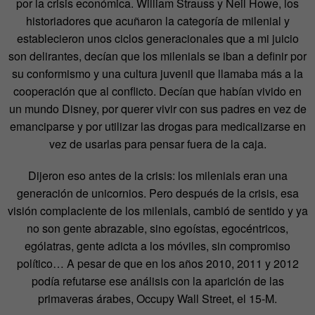
por la crisis económica. William Strauss y Neil Howe, los
historiadores que acuñaron la categoría de milenial y
establecieron unos ciclos generacionales que a mi juicio
son delirantes, decían que los milenials se iban a definir por
su conformismo y una cultura juvenil que llamaba más a la
cooperación que al conflicto. Decían que habían vivido en
un mundo Disney, por querer vivir con sus padres en vez de
emanciparse y por utilizar las drogas para medicalizarse en
vez de usarlas para pensar fuera de la caja.
Dijeron eso antes de la crisis: los milenials eran una
generación de unicornios. Pero después de la crisis, esa
visión complaciente de los milenials, cambió de sentido y ya
no son gente abrazable, sino egoístas, egocéntricos,
ególatras, gente adicta a los móviles, sin compromiso
político… A pesar de que en los años 2010, 2011 y 2012
podía refutarse ese análisis con la aparición de las
primaveras árabes, Occupy Wall Street, el 15-M.