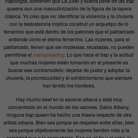
Trapología
, sostienen que La Zowi y buena parte de las
trap
queens
son una masculinización de la figura de la rapera
clásica. Yo creo que no: identificar la violencia y la chulería
con la testosterona implica construir un arquetipo de lo
femenino que está dentro de los patrones que el patriarcado
entiende como el eterno femenino. Las mujeres, para el
patriarcado, tienen que ser modestas, recatadas, no pueden
permitirse el
manspreading
. Lo que hace el trap y la actitud
que muchas mujeres están tomando en el presente es
buscar ese contramodelo: dejarse de pudor y adoptar la
chulería, la promiscuidad y el exhibicionismo que siempre
han tenido los hombres.
Hay mucho
beef
en la escena urbana y está muy
concentrado en el mundo de los varones. Salvo Albany,
ninguna
trap queen
ha hecho una
tiraera
respecto de otra
artista urbana. Bien sea porque se respetan entre ellas, bien
sea porque objetivamente las mujeres tienden más a la
sororidad que a la competición. Esa es, al fin y al cabo, la