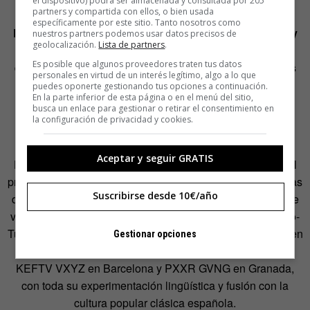
mundo del rap.
el dispositivo) podrá ser almacenada y consultada por 205
partners y compartida con ellos, o bien usada
específicamente por este sitio. Tanto nosotros como
Dices que a partir de 2017 el trap se hizo
mainstream
y
nuestros partners podemos usar datos precisos de
geolocalización.
Lista de partners
.
ahora estamos en la época del postrap. En tu libro
Es posible que algunos proveedores traten tus datos
escribes: «El postrap aparece cuando el trap ya no es
personales en virtud de un interés legítimo, algo a lo que
algo nuevo, sino banal». Hagámosle una autopsia
puedes oponerte gestionando tus opciones a continuación.
En la parte inferior de esta página o en el menú del sitio,
entonces. Vamos a desmembrarlo.
busca un enlace para gestionar o retirar el consentimiento en
la configuración de privacidad y cookies.
¿Cuándo nació?
Aceptar y seguir GRATIS
Hay mucha discusión al respecto. Jon I.
García
escribió el
primer libro sobre la historia del trap y si escuchas los temas
Suscribirse desde 10€/año
de los que habla, te das cuenta de que no tienen nada que
ver con el trap en el sentido musical del término: 808, Auto-
Tune,
adlites
… Ese tipo de sonidos empiezan a aparecer en
Gestionar opciones
el panorama urbano español hacia 2013, cuando surgen
KEFTV VXYZ en Barcelona y PXXR GVNG en Granada,
con toda su experimentación lingüística y fusión con la
cultura popular clásica española.