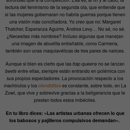
lectura del feminismo de la segunda ola, que entiende que
si las mujeres gobernaran no habría guerras porque tienen
una visión más conciliadora. Yo creo que no: Margaret
Thatcher, Esperanza Aguirre, Andrea Levy… No sé, no sé.
¿Necesitas más nombres? Incluso algunas que manejan
una imagen de abuelita entrañable, como Carmena,
también son unas maquiavélicas de tres pares de narices.
Aunque si bien es cierto que las
trap queens
no se lanzan
beefs
entre ellas, siempre están entrando en polémica con
sus propios espectadores. La provocación respecto a los
machirulos y los
ofendiditos
es constante, sobre todo, en La
Zowi, que vive y sobrevive gracias a la beligerancia que le
prestan todos estos imbéciles.
En tu libro dices: «Las artistas urbanas ofrecen lo que
los babosos y pajilleros compulsivos demandan».