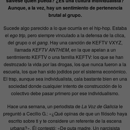
sálvese quien pueda? ¿Es una cultura individualista?
Aunque, a la vez, hay un sentimiento de pertenencia
brutal al grupo.
Sucede algo parecido a lo que ocurría en el hip-hop. Estaba
el
ego trip,
pero siempre vinculado a la defensa de la clica,
del grupo o el
gang
. Hay una canción de KEFTV VXYZ,
llamada
KEFTV ANTHEM
, en la que apelan a un
sentimiento KEFTV o una familia KEFTV: los que se han
destrozado la vida por las drogas, los que nunca fueron a la
escuela, los que han sido jodidos por el sistema económico.
El trap, aunque sea individualista, cala bastante bien en una
sociedad donde cualquier intento de construcción de lo
colectivo debe pasar primero por ese individualismo.
Hace una semana, un periodista de
La Voz de Galicia
le
preguntó a Cecilio G.: «¿Qué opinas de que un filósofo haya
escrito sobre ti y te considere un referente de la escena
urbana?». Él contestó: «De puta madre. Un narcisista