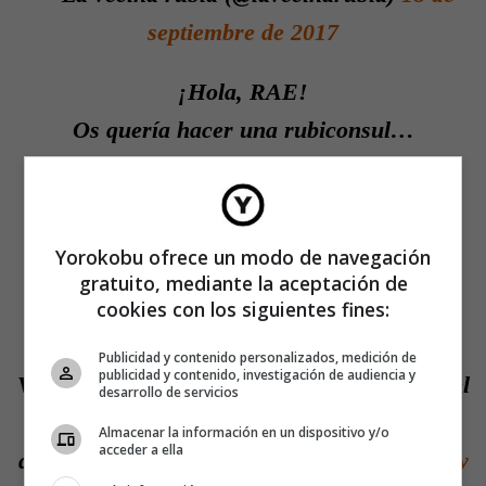
septiembre de 2017
¡Hola, RAE!
Os quería hacer una rubiconsul…
pic.twitter.com/4dCTOnwluQ
— La vecina rubia (@lavecinarubia)
15 de
Yorokobu ofrece un modo de navegación
septiembre de 2017
gratuito, mediante la aceptación de
cookies con los siguientes fines:
Otra
#rubiconsulta
resuelta.
Publicidad y contenido personalizados, medición de
publicidad y contenido, investigación de audiencia y
Voy a arreglarme y a pintarme los ojos con el
desarrollo de servicios
eyeliner, que los de la RAE están abajo y
Almacenar la información en un dispositivo y/o
acceder a ella
quiero ir guapa.
pic.twitter.com/XusCoLsvmy