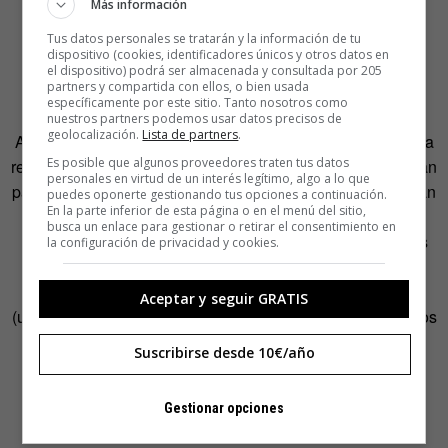
Más información
— La vecina rubia (@lavecinarubia)
11 de
Tus datos personales se tratarán y la información de tu
dispositivo (cookies, identificadores únicos y otros datos en
septiembre de 2017
el dispositivo) podrá ser almacenada y consultada por 205
partners y compartida con ellos, o bien usada
específicamente por este sitio. Tanto nosotros como
nuestros partners podemos usar datos precisos de
geolocalización.
Lista de partners
.
Ahora, estas consultas resueltas por la Academia —que ha
Es posible que algunos proveedores traten tus datos
respondido paciente y asépticamente al personaje— forman
personales en virtud de un interés legítimo, algo a lo que
parte de una de las secciones de la aplicación, a la que han
puedes oponerte gestionando tus opciones a continuación.
En la parte inferior de esta página o en el menú del sitio,
llamado Rubiconsultas, junto con otras como Rubitips
busca un enlace para gestionar o retirar el consentimiento en
(algunas de las principales reglas ortográficas y ejemplos
la configuración de privacidad y cookies.
de uso), Leyendas Rubiurbanas (para desmontar falsos
mitos sobre ciertos usos del lenguaje) y Game of Rubias
Aceptar y seguir GRATIS
(una serie de juegos y animaciones para poner a prueba los
conocimientos del usuario sobre lengua).
Suscribirse desde 10€/año
Gestionar opciones