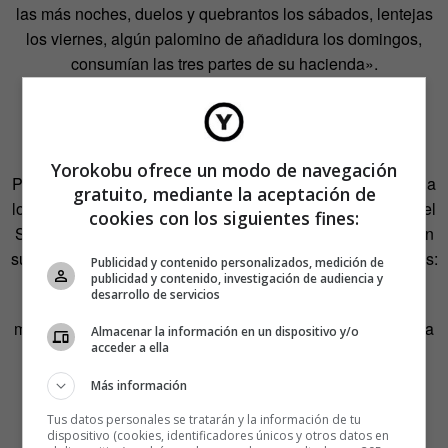
las más noches, duelos y quebrantos los sábados, lentejas
los viernes, algún palomino de añadidura los domingos,
consumían las tres partes de su hacienda».
Sin duda todo un alarde de voluptuosidad literaria con el
que el Manco de Lepanto quería demostrar desde el
principio que nos encontrábamos con una obra de altura.
Yorokobu ofrece un modo de navegación
Pero, además, tenía que gustar a lectores más habituados a
gratuito, mediante la aceptación de
los ripios y las repeticiones propias de la poesía popular del
cookies con los siguientes fines:
Siglo de Oro. Tal vez por eso Cervantes incluyó también en
su novela esos guiños con la intención de contentar a todos:
Publicidad y contenido personalizados, medición de
publicidad y contenido, investigación de audiencia y
desarrollo de servicios
«La razón de la sinrazón que a mi razón se hace, de tal
manera mi razón enflaquece, que con razón me quejo de la
Almacenar la información en un dispositivo y/o
acceder a ella
vuestra hermosura».
Más información
Tus datos personales se tratarán y la información de tu
dispositivo (cookies, identificadores únicos y otros datos en