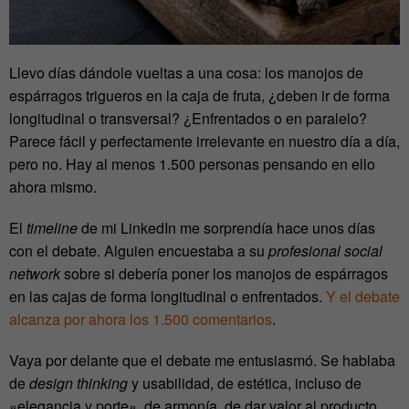
Llevo días dándole vueltas a una cosa: los manojos de
espárragos trigueros en la caja de fruta, ¿deben ir de forma
longitudinal o transversal? ¿Enfrentados o en paralelo?
Parece fácil y perfectamente irrelevante en nuestro día a día,
pero no. Hay al menos 1.500 personas pensando en ello
ahora mismo.
El
timeline
de mi LinkedIn me sorprendía hace unos días
con el debate. Alguien encuestaba a su
profesional social
network
sobre si debería poner los manojos de espárragos
en las cajas de forma longitudinal o enfrentados.
Y el debate
alcanza por ahora los 1.500 comentarios
.
Vaya por delante que el debate me entusiasmó. Se hablaba
de
design thinking
y usabilidad, de estética, incluso de
«elegancia y porte», de armonía, de dar valor al producto,