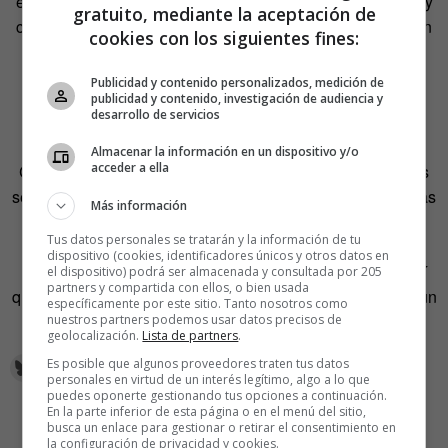
escaparate con intención. Los que están bien, trabajando y
gratuito, mediante la aceptación de
con buen cargo, lo ignoran con displicencia. Los que están
cookies con los siguientes fines:
en búsqueda activa o quienes tienen algo que
vender intentan mostrar que solo pasaban por ahí y
Publicidad y contenido personalizados, medición de
publicidad y contenido, investigación de audiencia y
recomiendan, comentan, opinan, votan o publican todo
desarrollo de servicios
aquello que les dé una pequeña dosis de
timeline
.
Almacenar la información en un dispositivo y/o
acceder a ella
Como en cualquiera de las redes, con los usos y maneras
se va aprendiendo, se reconocen los códigos, las segundas
Más información
lecturas de todo, las intenciones o el motivo de cada
Tus datos personales se tratarán y la información de tu
pequeño gesto.
Ya no somos nuevos en casi nada; al
dispositivo (cookies, identificadores únicos y otros datos en
contrario, vemos plumeros y fantasmas al minuto
. Así
el dispositivo) podrá ser almacenada y consultada por 205
partners y compartida con ellos, o bien usada
que, ¿por qué no volver a ser nosotros mismos? ¿Qué tal un
específicamente por este sitio. Tanto nosotros como
poco de espontaneidad y normalidad?
nuestros partners podemos usar datos precisos de
geolocalización.
Lista de partners
.
Es posible que algunos proveedores traten tus datos
personales en virtud de un interés legítimo, algo a lo que
puedes oponerte gestionando tus opciones a continuación.
En la parte inferior de esta página o en el menú del sitio,
busca un enlace para gestionar o retirar el consentimiento en
la configuración de privacidad y cookies.