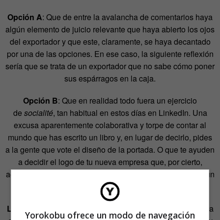
Opción A
: Que de entre la avalancha de comentarios haya
algún elemento de juicio relevante que haya abierto los ojos
del exportador y que este, claramente, se haya decantado
por una de las opciones. En ese caso, la siguiente reflexión
sería que se trata de un exportador que no sabe cómo poner
sus espárragos en la caja.
Opción B
: Que en realidad todo fuera un ejercicio
de
socialité
, tan habitual en estos días en LinkedIn. Una
excusa aparentemente colaborativa y torpe de contar al
mundo que has escrito un libro y, en lugar de decirlo, pides
a la gente que vote el diseño de la portada. O que te ayuden
a decidir el logo de tu nueva empresa que, por cierto,
acabas de abrir. U otras ocurrencias que confías te darán un
toque
new economy
y todo como de soslayo.
LinkedIn es un escaparate complicado
. Y elijo la palabra
Yorokobu ofrece un modo de navegación