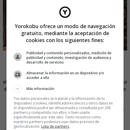
Yorokobu ofrece un modo de navegación
gratuito, mediante la aceptación de
cookies con los siguientes fines:
Publicidad y contenido personalizados, medición de
[/mosaic]
publicidad y contenido, investigación de audiencia y
desarrollo de servicios
El resultado es hipnótico. Fotografías que beben del
Almacenar la información en un dispositivo y/o
clasicismo formal y la estética actual, adornadas con
acceder a ella
elementos rupturistas que nos introducen en el mundo único
de cada artista. Las distintas capas se superponen creando
Más información
imágenes de una coherencia heterogénea.
Tus datos personales se tratarán y la información de tu
dispositivo (cookies, identificadores únicos y otros datos en
el dispositivo) podrá ser almacenada y consultada por 205
Uno de sus mayores aciertos ha sido la elección de estos
partners y compartida con ellos, o bien usada
anartistas
. Los seis jóvenes que reinterpretan el universo
específicamente por este sitio. Tanto nosotros como
nuestros partners podemos usar datos precisos de
Etnia Barcelona son la mejor representación de la nueva
geolocalización.
Lista de partners
.