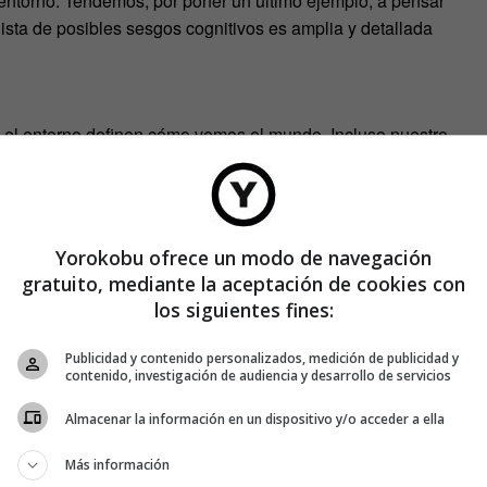
 entorno. Tendemos, por poner un último ejemplo, a pensar
ista de posibles sesgos cognitivos es amplia y detallada
 o el entorno definen cómo vemos el mundo. Incluso nuestro
nclinarnos en una u otra dirección.
eal, y hay ejemplos en nuestro entorno casi a diario. Hace
 caras del país, un grupo de personas de edad avanzaba
Yorokobu ofrece un modo de navegación
los vecinos de un barrio periférico empobrecido y exclamaban,
gratuito, mediante la aceptación de cookies con
ivía en esos lugares en lugar de comprarse un piso en su
los siguientes fines:
vo híbrido aparcado en la puerta se definían a sí mismos
Publicidad y contenido personalizados, medición de publicidad y
contenido, investigación de audiencia y desarrollo de servicios
eto videográfico hecho hace unos años en el que se analizaba
Almacenar la información en un dispositivo y/o acceder a ella
 define como deseable a lo que se piensa que existe… hasta
Más información