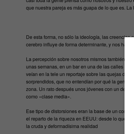
casi toda la gente piensa como nosotros y nuestro
que nuestra pareja es más guapa de lo que es. La l
De esta forma, no sólo la ideología, las creencias
cerebro influye de forma determinante, y nos hace i
La percepción sobre nosotros mismos también es irr
unas semanas, en un bar en una de las calles más
veían en la tele un reportaje sobre las quejas de 
sorprendidos, que no entendían por qué la gente v
zona. Un rato después unos jóvenes con un deporti
como «clase media».
Ese tipo de distorsiones eran la base de un compl
el reparto de la riqueza en EEUU: desde lo que se
la cruda y deformadísima realidad