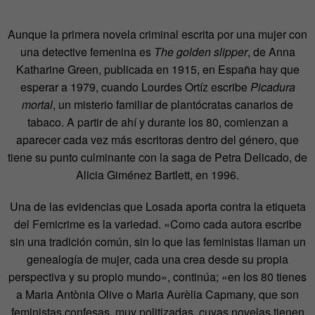
Aunque la primera novela criminal escrita por una mujer con
una detective femenina es
The golden slipper
, de Anna
Katharine Green, publicada en 1915, en España hay que
esperar a 1979, cuando Lourdes Ortíz escribe
Picadura
mortal
, un misterio familiar de plantócratas canarios de
tabaco. A partir de ahí y durante los 80, comienzan a
aparecer cada vez más escritoras dentro del género, que
tiene su punto culminante con la saga de Petra Delicado, de
Alicia Giménez Bartlett, en 1996.
Una de las evidencias que Losada aporta contra la etiqueta
del Femicrime es la variedad. «Como cada autora escribe
sin una tradición común, sin lo que las feministas llaman un
genealogía de mujer, cada una crea desde su propia
perspectiva y su propio mundo», continúa; «en los 80 tienes
a Maria Antònia Olive o Maria Aurèlia Capmany, que son
feministas confesas, muy politizadas, cuyas novelas tienen