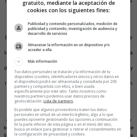
insólito». Losada destaca las descripciones y sensaciones
gratuito, mediante la aceptación de
de la comisaria María Ruiz, creada por Berna González
cookies con los siguientes fines:
Harbour, durante su convalecencia tras ser gravemente
herida en el cumplimiento del deber.
Publicidad y contenido personalizados, medición de
publicidad y contenido, investigación de audiencia y
desarrollo de servicios
Si tuviera que recomendar una serie de novelas criminales
buenas escritas por mujeres para no caer en la lectura de
Almacenar la información en un dispositivo y/o
acceder a ella
los lógicos bodrios que siempre existen, Losada empezaría
claramente por Petra Delicado. «Es, salvando las
Más información
distancias, el equivalente femenino a Vazquez Montalbán y
Tus datos personales se tratarán y la información de tu
su Carvalho, creando un personaje poderoso que lo
dispositivo (cookies, identificadores únicos y otros datos en
el dispositivo) podrá ser almacenada y consultada por 205
mantiene a lo largo de varias novelas, algo poco común en
partners y compartida con ellos, o bien usada
las autoras que no suelen crear sagas con sus
específicamente por este sitio. Tanto nosotros como
nuestros partners podemos usar datos precisos de
protagonistas», razona.
geolocalización.
Lista de partners
.
Es posible que algunos proveedores traten tus datos
«Además, son novelas con sentido del humor, muy bien
personales en virtud de un interés legítimo, algo a lo que
escritas y reivindicativas», añade. «La autora le coloca un
puedes oponerte gestionando tus opciones a continuación.
En la parte inferior de esta página o en el menú del sitio,
subalterno hombre, patriarcal, mayor que ella, que tiene que
busca un enlace para gestionar o retirar el consentimiento en
la configuración de privacidad y cookies.
lidiar y acostumbrarse a recibir órdenes de una mujer». Muy