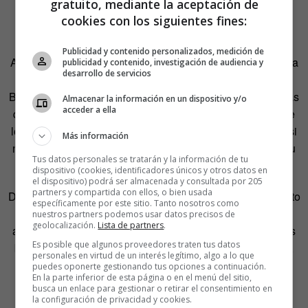
gratuito, mediante la aceptación de
cookies con los siguientes fines:
Publicidad y contenido personalizados, medición de
Algunas imágenes, enviadas desde PETA, aparecen ahora
publicidad y contenido, investigación de audiencia y
desarrollo de servicios
enseñando la usabilidad del filtro junto a la voz en
off
de
Berta explicando que, como ella misma asegura, no es más
Almacenar la información en un dispositivo y/o
acceder a ella
que un escáner capaz de verte por dentro. Eso sí, no te ve
los órganos o las vísceras, ni los huesos o los músculos, si
Más información
no que lo que te ve, y lo que acaba por subir a la red, es tu
Tus datos personales se tratarán y la información de tu
alma.
dispositivo (cookies, identificadores únicos y otros datos en
el dispositivo) podrá ser almacenada y consultada por 205
partners y compartida con ellos, o bien usada
De esta manera, cuando una gran persona se haga una foto
específicamente por este sitio. Tanto nosotros como
y la suba a la plataforma, no hará falta que tenga unos
nuestros partners podemos usar datos precisos de
geolocalización.
Lista de partners
.
abdominales increíbles o un culo sin celulitis, porque si es
Es posible que algunos proveedores traten tus datos
buena persona de verdad, aparecerá una fotografía bella,
personales en virtud de un interés legítimo, algo a lo que
con cuerpos espectaculares y en un estado rebosante de
puedes oponerte gestionando tus opciones a continuación.
En la parte inferior de esta página o en el menú del sitio,
felicidad.
busca un enlace para gestionar o retirar el consentimiento en
la configuración de privacidad y cookies.