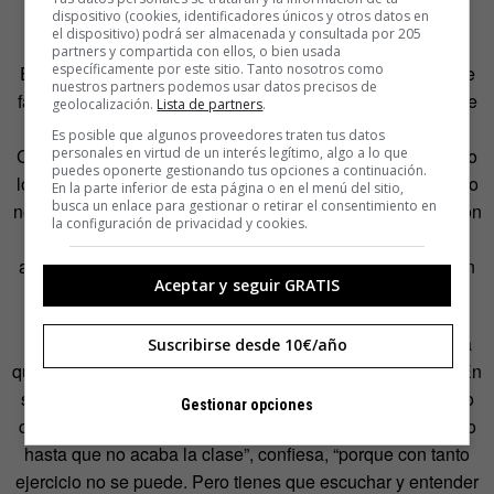
dispositivo (cookies, identificadores únicos y otros datos en
el dispositivo) podrá ser almacenada y consultada por 205
partners y compartida con ellos, o bien usada
específicamente por este sitio. Tanto nosotros como
El entrenador matiza el concepto de la actividad: “No hace
nuestros partners podemos usar datos precisos de
falta ser militar. Nosotros no lo somos ni tenemos nada que
geolocalización.
Lista de partners
.
ver con eso. Es solo la inspiración del entrenamiento.
Es posible que algunos proveedores traten tus datos
personales en virtud de un interés legítimo, algo a lo que
Consiste en una hora intensiva de ejercicio sin parar, como
puedes oponerte gestionando tus opciones a continuación.
los del ejército, aunque algo más amable”, tranquiliza. “Eso
En la parte inferior de esta página o en el menú del sitio,
busca un enlace para gestionar o retirar el consentimiento en
no quiere decir que no seamos duros. Aquí hay que irse con
la configuración de privacidad y cookies.
manchas de césped”. “Eso sí, se adapta a la edad del
alumno, a su capacidad y, por supuesto, a su comprensión
Aceptar y seguir GRATIS
oral”.
Rubén, ingeniero industrial, acata obediente cada carrera
Suscribirse desde 10€/año
que Price le obliga a dar según está terminando sus abs. En
sus seis sesiones asegura haber mejorado su inglés tanto
Gestionar opciones
como su físico. “La verdad es que hablar, no hablas mucho
hasta que no acaba la clase”, confiesa, “porque con tanto
ejercicio no se puede. Pero tienes que escuchar y entender