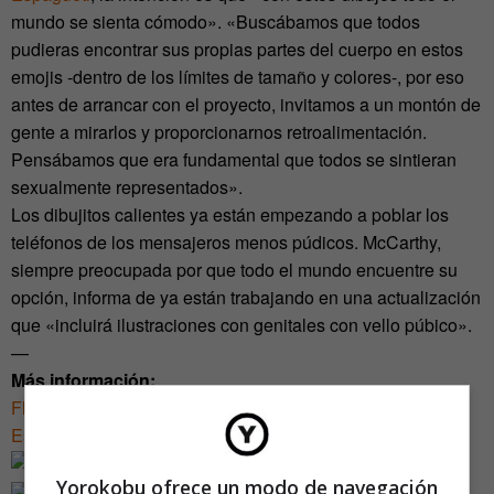
mundo se sienta cómodo». «Buscábamos que todos
pudieras encontrar sus propias partes del cuerpo en estos
emojis -dentro de los límites de tamaño y colores-, por eso
antes de arrancar con el proyecto, invitamos a un montón de
gente a mirarlos y proporcionarnos retroalimentación.
Pensábamos que era fundamental que todos se sintieran
sexualmente representados».
Los dibujitos calientes ya están empezando a poblar los
teléfonos de los mensajeros menos púdicos. McCarthy,
siempre preocupada por que todo el mundo encuentre su
opción, informa de ya están trabajando en una actualización
que «incluirá ilustraciones con genitales con vello púbico».
—
Más información:
Flirtmojis: los emojis ideales para el sexting (Código
Espagueti)
Yorokobu ofrece un modo de navegación