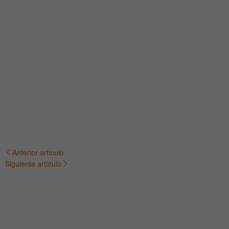
Anterior artículo
Navegación
Siguiente artículo
de
entradas