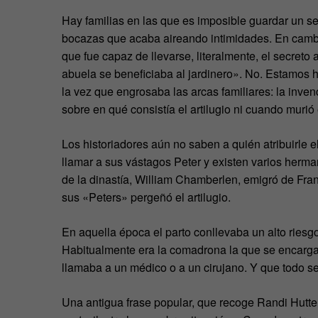
Hay familias en las que es imposible guardar un se
bocazas que acaba aireando intimidades. En cambio,
que fue capaz de llevarse, literalmente, el secreto
abuela se beneficiaba al jardinero». No. Estamos 
la vez que engrosaba las arcas familiares: la inve
sobre en qué consistía el artilugio ni cuando murió 
Los historiadores aún no saben a quién atribuirle e
llamar a sus vástagos Peter y existen varios herma
de la dinastía, William Chamberlen, emigró de Fran
sus «Peters» pergeñó el artilugio.
En aquella época el parto conllevaba un alto riesgo
Habitualmente era la comadrona la que se encarga
llamaba a un médico o a un cirujano. Y que todo s
Una antigua frase popular, que recoge Randi Hutter