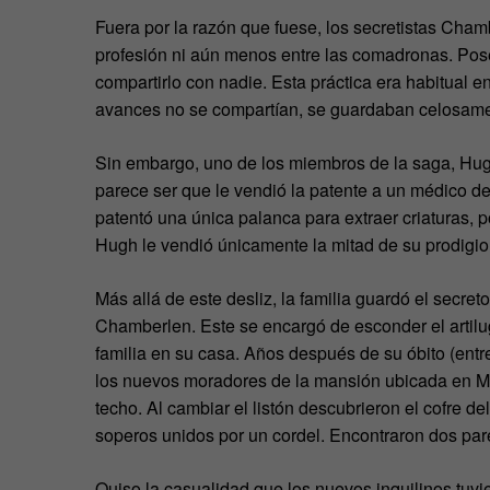
Fuera por la razón que fuese, los secretistas Ch
profesión ni aún menos entre las comadronas. Pose
compartirlo con nadie. Esta práctica era habitual 
avances no se compartían, se guardaban celosamen
Sin embargo, uno de los miembros de la saga, Hu
parece ser que le vendió la patente a un médico de
patentó una única palanca para extraer criaturas, p
Hugh le vendió únicamente la mitad de su prodigio
Más allá de este desliz, la familia guardó el secre
Chamberlen. Este se encargó de esconder el artilu
familia en su casa. Años después de su óbito (ent
los nuevos moradores de la mansión ubicada en Ma
techo. Al cambiar el listón descubrieron el cofre 
soperos unidos por un cordel. Encontraron dos par
Quiso la casualidad que los nuevos inquilinos tuvi