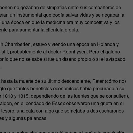
amberlen no gozaban de simpatías entre sus compañeros de
ían un instrumental que podía salvar vidas y se negaban a
en una época en que la medicina era muy competitiva y los
te para aumentar la clientela propia.
gh Chamberlen, estuvo viviendo una época en Holanda y
 allí, probablemente al doctor Roonhysen. Pero el galeno
or lo que no se sabe si fue un diseño propio o si el avispado
.
to hasta la muerte de su último descendiente, Peter (cómo no)
gio que tantos beneficios económicos había procurado a su
re 1813 y 1815, dependiendo de las fuentes que se consulten),
ldon, en el condado de Essex observaron una grieta en el
del tesoro: una caja con algo que semejaba a dos cucharones
es y algunas palancas.
eran un amigo cirujano que ató cabos y llegó a la conclusión