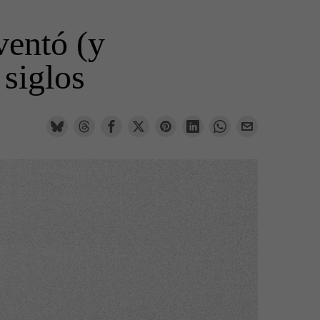
ventó (y
 siglos