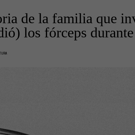
oria de la familia que in
ió) los fórceps durante
TURA