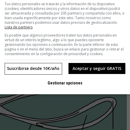
argaban una lujosa caja de madera, semejante a un ataúd.
Tus datos personales se tratarán y la información de tu dispositivo
, a la que le vendaban los ojos. Y no solo eso, para que el
(cookies, identificadores únicos y otros datos en el dispositivo) podrá
ser almacenada y consultada por 205 partners y compartida con ellos, o
omposición, hacían sonar campanas para confundir a la madre
bien usada específicamente por este sitio. Tanto nosotros como
nuestros partners podemos usar datos precisos de geolocalización.
Lista de partners
.
Es posible que algunos proveedores traten tus datos personales en
virtud de un interés legítimo, algo a lo que puedes oponerte
gestionando tus opciones a continuación. En la parte inferior de esta
página o en el menú del sitio, busca un enlace para gestionar o retirar el
consentimiento en la configuración de privacidad y cookies.
Suscribirse desde 10€/año
Aceptar y seguir GRATIS
Gestionar opciones