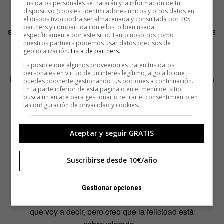
Tus datos personales se tratarán y la información de tu
Le proponemos que diga nombres. Autores a los que
dispositivo (cookies, identificadores únicos y otros datos en
podríamos consultar para, por ejemplo, abordar la crisis
el dispositivo) podrá ser almacenada y consultada por 205
partners y compartida con ellos, o bien usada
separatista en Cataluña. «Propondría leer a Marx y a todos
específicamente por este sitio. Tanto nosotros como
aquellos autores de la Ilustración que se definían como
nuestros partners podemos usar datos precisos de
geolocalización.
Lista de partners
.
cosmopolitas».
Es posible que algunos proveedores traten tus datos
personales en virtud de un interés legítimo, algo a lo que
Para entender el impacto de las nuevas tecnologías y esa
puedes oponerte gestionando tus opciones a continuación.
En la parte inferior de esta página o en el menú del sitio,
obsesión por los
likes
. «Tendríamos que recurrir a los
busca un enlace para gestionar o retirar el consentimiento en
existencialistas. A Sartre».
la configuración de privacidad y cookies.
Para hablar de feminismo. «Sin duda, Simone de
Aceptar y seguir GRATIS
Beauvoir».
Suscribirse desde 10€/año
Para entender el sentido de la felicidad. «Por supuesto
habría que estudiar la eudaimonía, la idea de felicidad
aristotélica. Pero también, en el sentido contrario,
Gestionar opciones
tendríamos que leer a Schopenhauer. Sé que es fuerte lo
que voy a decir, pero creo que la felicidad está