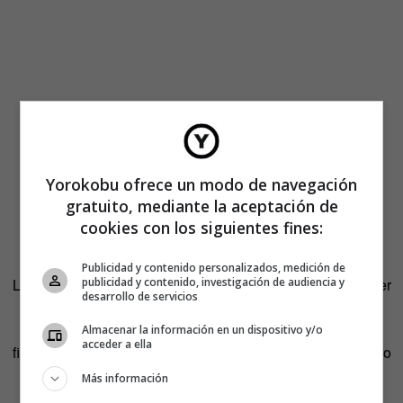
Yorokobu ofrece un modo de navegación
gratuito, mediante la aceptación de
cookies con los siguientes fines:
Publicidad y contenido personalizados, medición de
publicidad y contenido, investigación de audiencia y
La pregunta es ¿puede la filosofía ayudarnos a comprender
desarrollo de servicios
y solucionar los desafíos que ahora nos preocupan? Por
supuesto, responde Enrique P. Mesa, pero matiza. «La
Almacenar la información en un dispositivo y/o
acceder a ella
filosofía puede dar respuestas a los problemas de hoy, pero
así en plural. No hay soluciones únicas».
Más información