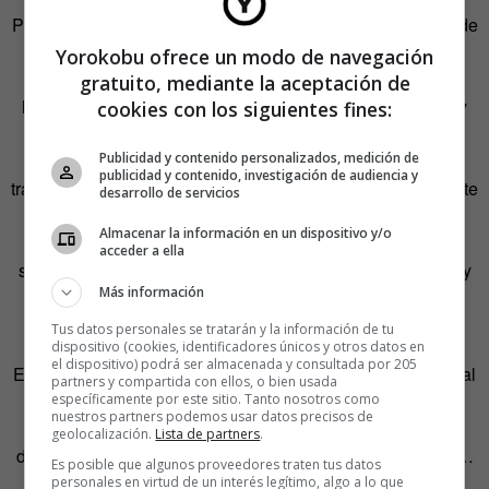
Point. Por eso quiso construir todos sus negocios al calor de
la relaciones humanas y la atención al cliente. El
Yorokobu ofrece un modo de navegación
emprendedor es un inmigrante bielorruso que comenzó
gratuito, mediante la aceptación de
llenando neveras de hielo en una licorería de New Jersey
cookies con los siguientes fines:
cuando sólo contaba catorce años. Ganaba dos dólares
Publicidad y contenido personalizados, medición de
cada hora y no salía del sótano. Un buen día, le tocó
publicidad y contenido, investigación de audiencia y
trabajar atendiendo al público y todo cambió. «Toda la gente
desarrollo de servicios
que venía pidiendo un vino de California, el vino del año,
Almacenar la información en un dispositivo y/o
pero nos habíamos quedado sin él y decidí que a la
acceder a ella
siguiente persona que entrase le iba a hacer una reserva y
Más información
un pedido. El primero me pidió seis cajas y me dijo que
coleccionaba vino», contó.
Tus datos personales se tratarán y la información de tu
dispositivo (cookies, identificadores únicos y otros datos en
el dispositivo) podrá ser almacenada y consultada por 205
En ese momento, Vaynerchuk se dio cuenta de que, al igual
partners y compartida con ellos, o bien usada
que hacía cuando tenía catorce años y vendía cromos de
específicamente por este sitio. Tanto nosotros como
nuestros partners podemos usar datos precisos de
deportistas en un centro comercial, podía hacer mucho
geolocalización.
Lista de partners
.
dinero así. «Wayne Gretzky, Michael Jordan, Vega Sicilia…
Es posible que algunos proveedores traten tus datos
Era todo lo mismo. Decidí que quería la mayor empresa
personales en virtud de un interés legítimo, algo a lo que