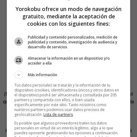
Yorokobu ofrece un modo de navegación
gratuito, mediante la aceptación de
cookies con los siguientes fines:
Publicidad y contenido personalizados, medición de
publicidad y contenido, investigación de audiencia y
desarrollo de servicios
Almacenar la información en un dispositivo y/o
acceder a ella
Más información
Al día siguiente, Mike Little, un programador de Stockport
Tus datos personales se tratarán y la información de tu
dispositivo (cookies, identificadores únicos y otros datos en
(Reino Unido), leyó el post y dejó un mensaje escueto en el
el dispositivo) podrá ser almacenada y consultada por 205
partners y compartida con ellos, o bien usada
que indicó su interés en participar. Un pacto que se acabaría
específicamente por este sitio. Tanto nosotros como
haciendo realidad al cabo de unos meses.
nuestros partners podemos usar datos precisos de
geolocalización.
Lista de partners
.
Según cuenta el libro de
Siobhan McKeown
sobre la
Es posible que algunos proveedores traten tus datos
personales en virtud de un interés legítimo, algo a lo que
historia de la compañía, el primer grano de arena lo aportó
puedes oponerte gestionando tus opciones a continuación.