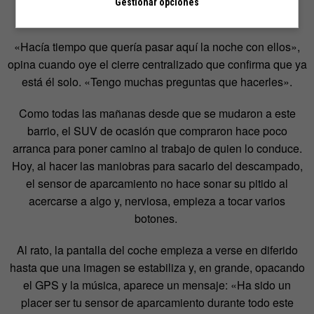
Gestionar opciones
autorización para dejar el coche un máximo de 24 horas.
«Hacía tiempo que quería pasar aquí la noche con ellos»,
opina cuando oye el cierre centralizado que confirma que ya
está él solo. «Tengo muchas preguntas que hacerles».
Como todas las mañanas desde que se mudaron a este
barrio, el SUV de ocasión que compraron hace poco
arranca para poner camino al trabajo de quien lo conduce.
Hoy, al hacer las maniobras para sacarlo del descampado,
el sensor de aparcamiento no hace sonar su pitido al
acercarse a algo y, nerviosa, empieza a tocar varios
botones.
Al rato, la pantalla del coche empieza a verse en diferido
hasta que una imagen se estabiliza y, en grande, opacando
el GPS y la música, aparece un mensaje: «Ha sido un
placer ser tu sensor de aparcamiento durante todo este