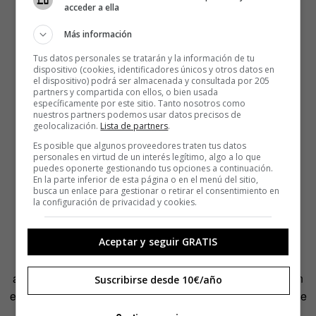
acceder a ella
Más información
Tus datos personales se tratarán y la información de tu
dispositivo (cookies, identificadores únicos y otros datos en
el dispositivo) podrá ser almacenada y consultada por 205
partners y compartida con ellos, o bien usada
específicamente por este sitio. Tanto nosotros como
nuestros partners podemos usar datos precisos de
geolocalización.
Lista de partners
.
Es posible que algunos proveedores traten tus datos
personales en virtud de un interés legítimo, algo a lo que
puedes oponerte gestionando tus opciones a continuación.
En la parte inferior de esta página o en el menú del sitio,
busca un enlace para gestionar o retirar el consentimiento en
la configuración de privacidad y cookies.
Aceptar y seguir GRATIS
Con una sonrisa de oreja a oreja, el joven del chaleco se
acerca a la ventana del piloto y da un par de golpecitos en
Suscribirse desde 10€/año
el cristal; suelta una broma sobre lo cerca que ha estado de
dejarle sin dedos del pie y extiende un
ticket
que les da