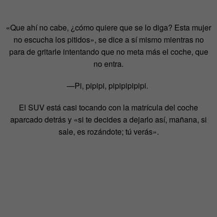
«Que ahí no cabe, ¿cómo quiere que se lo diga? Esta mujer
no escucha los pitidos», se dice a sí mismo mientras no
para de gritarle intentando que no meta más el coche, que
no entra.
—Pi, pipipi, pipipipipipi.
El SUV está casi tocando con la matrícula del coche
aparcado detrás y «si te decides a dejarlo así, mañana, si
sale, es rozándote; tú verás».