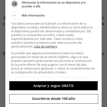
10.000€.
Almacenar la información en un dispositivo y/o
acceder a ella
Nodo móvil
: Una estación de wifi portátil, para la
Más información
transmisión libre, abierta y neutral, que incorpora movilidad
y autonomía a la red inalámbrica ciudadana guifi.net, que ya
Tus datos personales se tratarán y la información de tu
dispositivo (cookies, identificadores únicos y otros datos en
cuenta con más de 13.555 nodos operativos. Una
el dispositivo) podrá ser almacenada y consultada por 205
infraestructura móvil, que se puede usar en el entorno
partners y compartida con ellos, o bien usada
específicamente por este sitio. Tanto nosotros como
urbano, mezclando espacio público físico y digital, para
nuestros partners podemos usar datos precisos de
geolocalización.
Lista de partners
.
usos sociales, culturales o educativos. Un proyecto de
Efraín Foglia, dentro de la red guifi.net. Presupuesto mínimo
Es posible que algunos proveedores traten tus datos
personales en virtud de un interés legítimo, algo a lo que
1.250€ / óptimo 1.750€.
puedes oponerte gestionando tus opciones a continuación.
En la parte inferior de esta página o en el menú del sitio,
busca un enlace para gestionar o retirar el consentimiento en
la configuración de privacidad y cookies.
Aceptar y seguir GRATIS
Suscribirse desde 10€/año