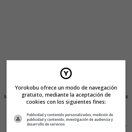
Move Commons
:
Un sistema semántico de búsqueda y
etiquetado de iniciativas sociales en internet. A través de
iconos y palabras clave, ayudará a conocer los principios
Yorokobu ofrece un modo de navegación
básicos de cada organización (si tienen o no ánimo de
gratuito, mediante la aceptación de
lucro, si comparten sus resultados, si la toma de decisiones
cookies con los siguientes fines:
es horizontal…) y agruparlas y relacionarlas con otras
similares, para potenciar su visibilidad y difusión, el
Publicidad y contenido personalizados, medición de
conocimiento mutuo, el voluntariado, etc. Un proyecto del
publicidad y contenido, investigación de audiencia y
desarrollo de servicios
Colectivo Comunes. Presupuesto mínimo 7.200€ / óptimo