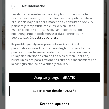
Más información
Tus datos personales se tratarán y la información de tu
dispositivo (cookies, identificadores únicos y otros datos en
el dispositivo) podrá ser almacenada y consultada por 205
partners y compartida con ellos, o bien usada
específicamente por este sitio. Tanto nosotros como
nuestros partners podemos usar datos precisos de
geolocalización.
Lista de partners
.
Es posible que algunos proveedores traten tus datos
personales en virtud de un interés legítimo, algo a lo que
puedes oponerte gestionando tus opciones a continuación.
En la parte inferior de esta página o en el menú del sitio,
busca un enlace para gestionar o retirar el consentimiento en
la configuración de privacidad y cookies.
Aceptar y seguir GRATIS
Suscribirse desde 10€/año
Otra idea del estilo fue colocar un Libro de rupturas en
Gestionar opciones