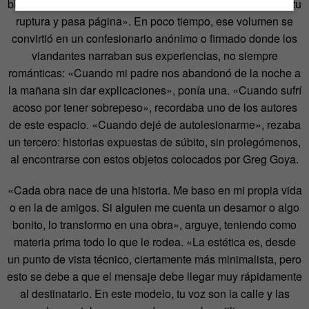
blanco con grandes hojas y un mandato: «Escribe cuál es tu
ruptura y pasa página». En poco tiempo, ese volumen se
convirtió en un confesionario anónimo o firmado donde los
viandantes narraban sus experiencias, no siempre
románticas: «Cuando mi padre nos abandonó de la noche a
la mañana sin dar explicaciones», ponía una. «Cuando sufrí
acoso por tener sobrepeso», recordaba uno de los autores
de este espacio. «Cuando dejé de autolesionarme», rezaba
un tercero: historias expuestas de súbito, sin prolegómenos,
al encontrarse con estos objetos colocados por Greg Goya.
«Cada obra nace de una historia. Me baso en mi propia vida
o en la de amigos. Si alguien me cuenta un desamor o algo
bonito, lo transformo en una obra», arguye, teniendo como
materia prima todo lo que le rodea. «La estética es, desde
un punto de vista técnico, ciertamente más minimalista, pero
esto se debe a que el mensaje debe llegar muy rápidamente
al destinatario. En este modelo, tu voz son la calle y las