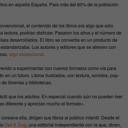
tico en aquella España. Para más del 80% de la población
nvencional, el contenido de los libros era algo que sólo
 la lectura, podrían disfrutar. Pasaron los años y el número de
ses desarrollados. El libro se convertía en un producto de
estandarizaba. Los autores y editores que se atreven con
 eso,
algo excepcional
.
atrevido a experimentar con nuevos formatos como vía para
n en un futuro. Libros ilustrados, con textura, sonidos, pop-
de librerías y bibliotecas.
táctil que los adultos. En especial cuando aún no pueden leer
 es diferente y aprecian mucho el formato».
oreana ella, dirigen sus libros al público infantil. Desde el
do
Owl & Dog
, una editorial independiente con la que, dicen,