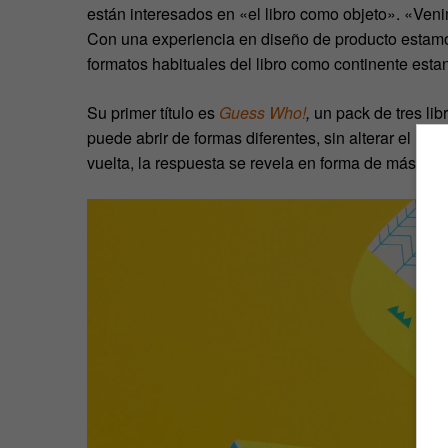
están interesados en «el libro como objeto». «Ven
Con una experiencia en diseño de producto estamos
formatos habituales del libro como continente esta
Su primer título es
Guess Who!
,
un pack de tres lib
puede abrir de formas diferentes, sin alterar el rit
vuelta, la respuesta se revela en forma de máscara