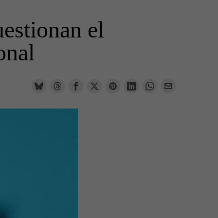
estionan el
onal