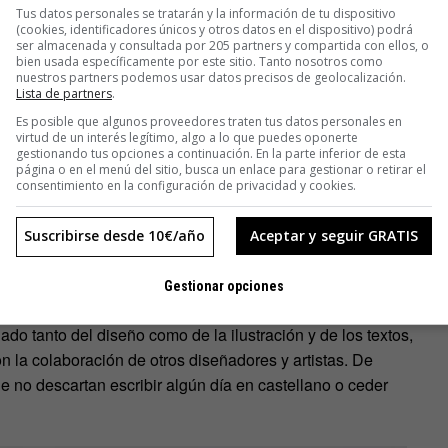
Tus datos personales se tratarán y la información de tu dispositivo
(cookies, identificadores únicos y otros datos en el dispositivo) podrá
ser almacenada y consultada por 205 partners y compartida con ellos, o
bien usada específicamente por este sitio. Tanto nosotros como
nuestros partners podemos usar datos precisos de geolocalización.
Lista de partners
.
Es posible que algunos proveedores traten tus datos personales en
virtud de un interés legítimo, algo a lo que puedes oponerte
gestionando tus opciones a continuación. En la parte inferior de esta
página o en el menú del sitio, busca un enlace para gestionar o retirar el
consentimiento en la configuración de privacidad y cookies.
ñados para ser leídos de una forma libre y creativa.
Suscribirse desde 10€/año
Aceptar y seguir GRATIS
libro y juego, y en potenciar la teatralidad del acto de leer un
ivo de improvisación y comedia».
Gestionar opciones
do tanto del diseño como de la ilustración y de los textos,
 la colaboración de otros diseñadores y artistas. De
e no descartan escribir algún día en castellano o ceder