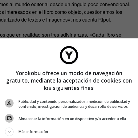
imos al mundo editorial desde un ángulo poco convencional.
 interesados en el libro como objeto, cuestionamos los
ndarizado de textos e imágenes», nos cuenta Ripol.
ros que en realidad son tres adivinanzas. «Cada libro se
mo o las rimas. Cuando el libro está desplegado y se da la
».
Yorokobu ofrece un modo de navegación
gratuito, mediante la aceptación de cookies con
los siguientes fines:
Publicidad y contenido personalizados, medición de publicidad y
contenido, investigación de audiencia y desarrollo de servicios
Almacenar la información en un dispositivo y/o acceder a ella
Más información