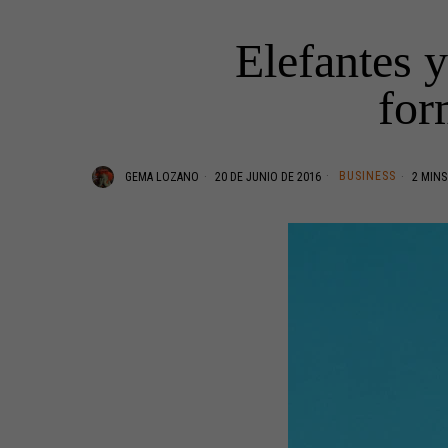
Elefantes 
for
BUSINESS
GEMA LOZANO
20 DE JUNIO DE 2016
2 MINS