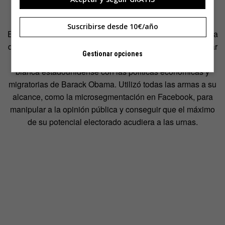
Pinochet en Chile o la Junta Militar en Argentina.
Suscribirse desde 10€/año
El propio Donald Trump puede considerarse un oportunista
que decidió arrancar su carrera a la presidencia para sacar
Gestionar opciones
tajada del descontento de una gran parte de la población
blanca estadounidense con las políticas económicas y
migratorias de Barack Obama. Utilizó todas las armas a su
alcance, como la microsegmentación en Facebook, para
manipular a la opinión pública y conseguir que el máximo
de su potencial electorado acudiera a las urnas.