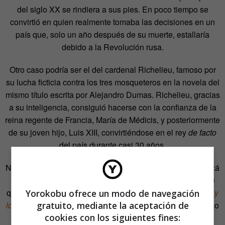
del siglo XX se rindiera a sus pies. En poco tiempo se
convirtió en quien realmente tomaba las decisiones en un
país que, solo un año después de su muerte, estallaría
debido a la Revolución rusa.
Otro caso podría ser el del cardenal Richelieu, famoso por
su lucha ficticia contra los tres mosqueteros en la novela del
mismo título escrita por Alejandro Dumas. Richelieu, gracias
a su inteligencia, consiguió hacerse con la confianza de la
reina regente de Francia, María de Médicis, y posteriormente
de su joven hijo, Luis XIII, convirtiéndose en el rey
de facto
del país durante casi 30 años.
No obstante, a pesar de que se hizo con un poder que quizá
no le pertenecía según las leyes de la época y a pesar de
que en la ficción (especialmente en el cine y en
D’Artacan y
Yorokobu ofrece un modo de navegación
gratuito, mediante la aceptación de
los tres mosqueperros
) siempre se le ha representado como
cookies con los siguientes fines:
un malo de opereta, Richelieu, aunque autoritario, fue