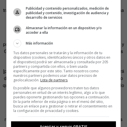
decisivo para modernizar la Francia del siglo XVII. La
Publicidad y contenido personalizados, medición de
transformó de un anticuado estado feudal dominado por una
publicidad y contenido, investigación de audiencia y
aristocracia inmovilista en un avanzado estado nación.
desarrollo de servicios
Almacenar la información en un dispositivo y/o
En periodos más recientes, personajes como Henry
acceder a ella
Kissinger o Dick Cheney consiguieron controlar las
Más información
presidencias de Richard Nixon, Gerard Ford, George Bush y
George W. Bush desde las sombras y con actuaciones más
Tus datos personales se tratarán y la información de tu
dispositivo (cookies, identificadores únicos y otros datos en
que reprochables.
el dispositivo) podrá ser almacenada y consultada por 205
partners y compartida con ellos, o bien usada
[pullquote]No pasa nada por escucharlos, seguramente será
específicamente por este sitio. Tanto nosotros como
nuestros partners podemos usar datos precisos de
difícil huir de su cháchara magnificada por los medios, pero
geolocalización.
Lista de partners
.
quizá todos deberíamos pararnos un momento a pensar si lo
Es posible que algunos proveedores traten tus datos
que dicen tiene sentido[/pullquote]
personales en virtud de un interés legítimo, algo a lo que
puedes oponerte gestionando tus opciones a continuación.
En la parte inferior de esta página o en el menú del sitio,
En el caso de Kissinger, por ejemplo, recibió el Premio
busca un enlace para gestionar o retirar el consentimiento en
la configuración de privacidad y cookies.
Nobel de la Paz por acabar con la Guerra del Vietnam,
mientras conspiraba para hundir a gobiernos democráticos
en Latinoamérica apoyando a dictaduras como la de
Aceptar y seguir GRATIS