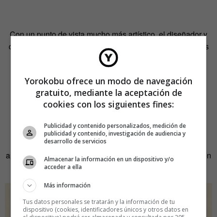
Con un punto de vista mucho más artístico, el diseñador y
comisario holandés Erik Kessels es uno de los principales
responsables del revival de la fotografía vernácula y ha
dedicado muchos años de su carrera a la recopilación y
Yorokobu ofrece un modo de navegación
reflexión en torno a este tipo de imágenes: fotografía
gratuito, mediante la aceptación de
encontrada, el álbum de fotos o el valor de los errores en
cookies con los siguientes fines:
esta disciplina. Kessels reflexiona en sus exposiciones y
sus libros sobre nuestro uso de la imagen, la
Publicidad y contenido personalizados, medición de
recontextualización de la misma o la fascinación por las
publicidad y contenido, investigación de audiencia y
desarrollo de servicios
historias humanas que hay detrás de una foto
aparentemente ridícula o divertida, ya que el humor también
Almacenar la información en un dispositivo y/o
es una constante en su trabajo.
acceder a ella
Más información
Tus datos personales se tratarán y la información de tu
dispositivo (cookies, identificadores únicos y otros datos en