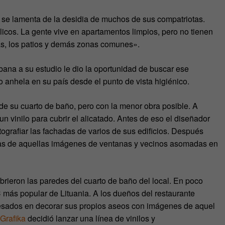
, se lamenta de la desidia de muchos de sus compatriotas.
icos. La gente vive en apartamentos limpios, pero no tienen
as, los patios y demás zonas comunes».
bana a su estudio le dio la oportunidad de buscar ese
nto anhela en su país desde el punto de vista higiénico.
de su cuarto de baño, pero con la menor obra posible. A
un vinilo para cubrir el alicatado. Antes de eso el diseñador
otografiar las fachadas de varios de sus edificios. Después
nas de aquellas imágenes de ventanas y vecinos asomadas en
rieron las paredes del cuarto de baño del local. En poco
C más popular de Lituania. A los dueños del restaurante
eresados en decorar sus propios aseos con imágenes de aquel
Grafika
decidió lanzar una línea de vinilos y