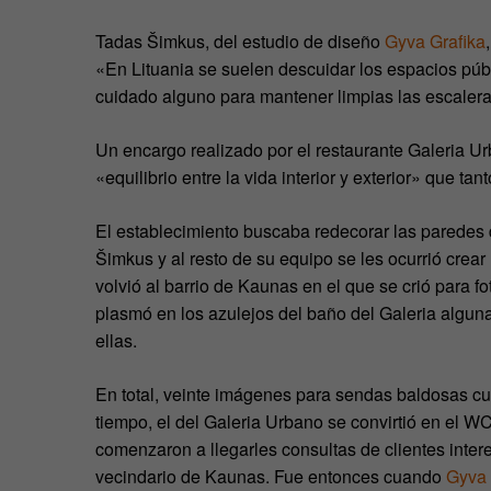
Tadas Šimkus, del estudio de diseño
Gyva Grafika
«En Lituania se suelen descuidar los espacios públ
cuidado alguno para mantener limpias las escaler
Un encargo realizado por el restaurante Galeria Ur
«equilibrio entre la vida interior y exterior» que ta
El establecimiento buscaba redecorar las paredes 
Šimkus y al resto de su equipo se les ocurrió crear 
volvió al barrio de Kaunas en el que se crió para f
plasmó en los azulejos del baño del Galeria algu
ellas.
En total, veinte imágenes para sendas baldosas cub
tiempo, el del Galeria Urbano se convirtió en el W
comenzaron a llegarles consultas de clientes int
vecindario de Kaunas. Fue entonces cuando
Gyva 