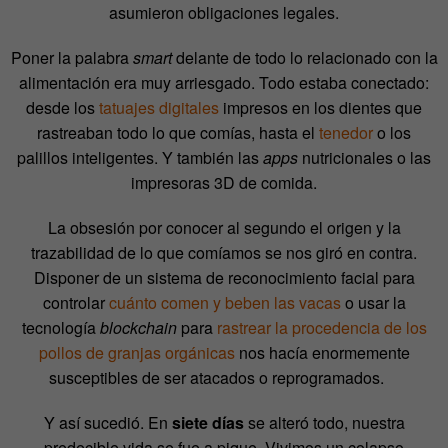
asumieron obligaciones legales.
Poner la palabra
smart
delante de todo lo relacionado con la
alimentación era muy arriesgado. Todo estaba conectado:
desde los
tatuajes digitales
impresos en los dientes que
rastreaban todo lo que comías, hasta el
tenedor
o los
palillos inteligentes. Y también las
apps
nutricionales o las
impresoras 3D de comida.
La obsesión por conocer al segundo el origen y la
trazabilidad de lo que comíamos se nos giró en contra.
Disponer de un sistema de reconocimiento facial para
controlar
cuánto comen y beben las vacas
o usar la
tecnología
blockchain
para
rastrear la procedencia de los
pollos de granjas orgánicas
nos hacía enormemente
susceptibles de ser atacados o reprogramados.
Y así sucedió. En
siete días
se alteró todo, nuestra
predecible vida se fue a pique. Vivimos un colapso