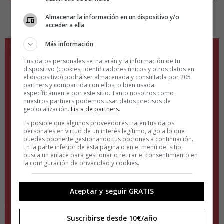
si estabas comiendo pasta para sugerirte, mediante un
Almacenar la información en un dispositivo y/o
anuncio, una salsa carbonara idónea.
acceder a ella
Más información
Tus datos personales se tratarán y la información de tu
dispositivo (cookies, identificadores únicos y otros datos en
el dispositivo) podrá ser almacenada y consultada por 205
partners y compartida con ellos, o bien usada
específicamente por este sitio. Tanto nosotros como
nuestros partners podemos usar datos precisos de
geolocalización.
Lista de partners
.
Es posible que algunos proveedores traten tus datos
personales en virtud de un interés legítimo, algo a lo que
puedes oponerte gestionando tus opciones a continuación.
En la parte inferior de esta página o en el menú del sitio,
busca un enlace para gestionar o retirar el consentimiento en
la configuración de privacidad y cookies.
Aceptar y seguir GRATIS
Suscribirse desde 10€/año