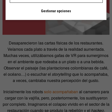
Gestionar opciones
Desaparecieron las cartas físicas de los restaurantes.
Veíamos cada plato a través de la realidad aumentada.
Muchas veces, utilizábamos gafas de VR para sumergirnos
en el ambiente que rodeaba a un plato o a una bebida.
Observar el paisaje (las plantaciones colombianas de café,
el océano…) o escuchar el
storytelling
que lo acompañaba,
a veces, cambiaba nuestra percepción del gusto.
Inicialmente los robots
solo acompañaban
al camarero para
cargar con la vajilla, pero, posteriormente, los sustituyeron
por completo. Imaginaros el colapso vivido en el sector de la
restauración cuando se produjo la rebelión y el
hackeo
.