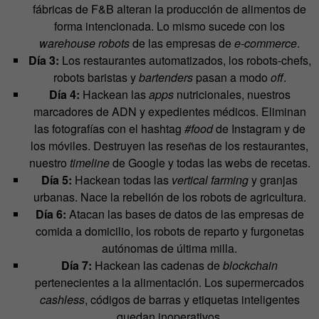
fábricas de F&B alteran la producción de alimentos de
forma intencionada. Lo mismo sucede con los
warehouse robots
de las empresas de
e-commerce
.
Día 3:
Los restaurantes automatizados, los robots-chefs,
robots baristas y
bartenders
pasan a modo
off
.
Día 4:
Hackean las
apps
nutricionales, nuestros
marcadores de ADN y expedientes médicos. Eliminan
las fotografías con el hashtag
#food
de Instagram y de
los móviles. Destruyen las reseñas de los restaurantes,
nuestro
timeline
de Google y todas las webs de recetas.
Día 5:
Hackean todas las
vertical farming
y granjas
urbanas. Nace la rebelión de los robots de agricultura.
Día 6:
Atacan las bases de datos de las empresas de
comida a domicilio, los robots de reparto y furgonetas
autónomas de última milla.
Día 7:
Hackean las cadenas de
blockchain
pertenecientes a la alimentación. Los supermercados
cashless
, códigos de barras y etiquetas inteligentes
quedan inoperativos.