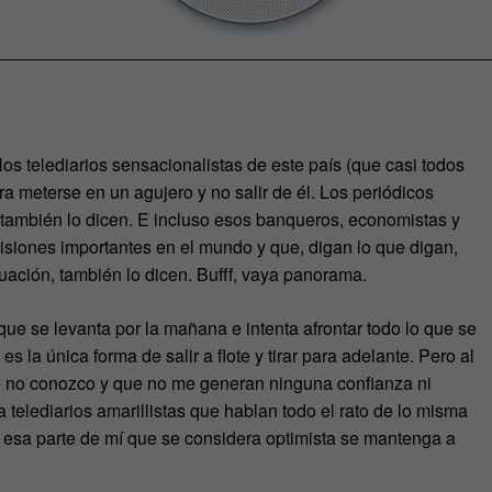
los telediarios sensacionalistas de este país (que casi todos
 meterse en un agujero y no salir de él. Los periódicos
también lo dicen. E incluso esos banqueros, economistas y
isiones importantes en el mundo y que, digan lo que digan,
uación, también lo dicen. Bufff, vaya panorama.
 que se levanta por la mañana e intenta afrontar todo lo que se
 la única forma de salir a flote y tirar para adelante. Pero al
e no conozco y que no me generan ninguna confianza ni
 telediarios amarillistas que hablan todo el rato de lo misma
 esa parte de mí que se considera optimista se mantenga a