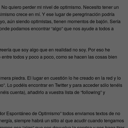
 No quiero perder mi nivel de optimismo. Necesito tener un
simismo crece en mí. Y ese lugar de peregrinación podría
 yo, aún siendo optimistas, tienen momentos de bajón. Sería
donde podamos encontrar “algo” que nos ayude a todos a
reería que soy algo que en realidad no soy. Por eso he
 entre todos y poco a poco, como se hacen las cosas bien
era piedra. El lugar en cuestión lo he creado en la red y lo
. Lo podéis encontrar en Twitter y para acceder sólo tenéis
enéis cuenta), añadirlo a vuestra lista de “following” y
erador Espontáneo de Optimismo” todos enviamos textos de no
energía, siempre habrá un sitio al que acudir cuando tengamos
emos ese “algo” que nos devuelva la sonrisa y nos haga tirar