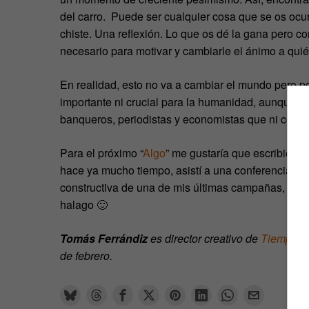
del carro. Puede ser cualquier cosa que se os ocu
chiste. Una reflexión. Lo que os dé la gana pero c
necesario para motivar y cambiarle el ánimo a quié
En realidad, esto no va a cambiar el mundo pero p
importante ni crucial para la humanidad, aunque c
banqueros, periodistas y economistas que ni conoc
Para el próximo “
Algo
” me gustaría que escribiese
hace ya mucho tiempo, asistí a una conferencia suy
constructiva de una de mis últimas campañas, lo c
halago 🙂
Tomás Ferrándiz
es director creativo de
Tiempo 
de febrero.