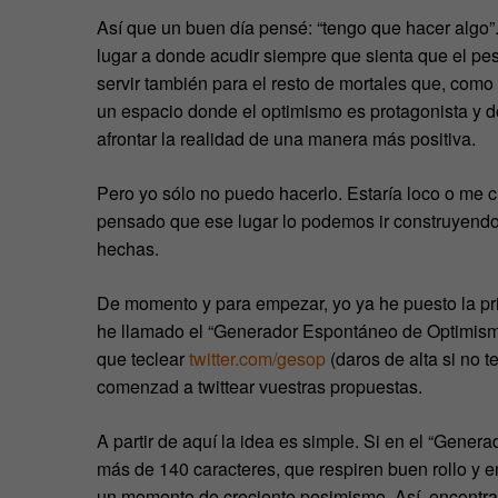
Así que un buen día pensé: “tengo que hacer algo”.
lugar a donde acudir siempre que sienta que el pe
servir también para el resto de mortales que, como
un espacio donde el optimismo es protagonista y 
afrontar la realidad de una manera más positiva.
Pero yo sólo no puedo hacerlo. Estaría loco o me c
pensado que ese lugar lo podemos ir construyendo
hechas.
De momento y para empezar, yo ya he puesto la prim
he llamado el “Generador Espontáneo de Optimismo”
que teclear
twitter.com/gesop
(daros de alta si no t
comenzad a twittear vuestras propuestas.
A partir de aquí la idea es simple. Si en el “Gen
más de 140 caracteres, que respiren buen rollo y 
un momento de creciente pesimismo. Así, encontrar