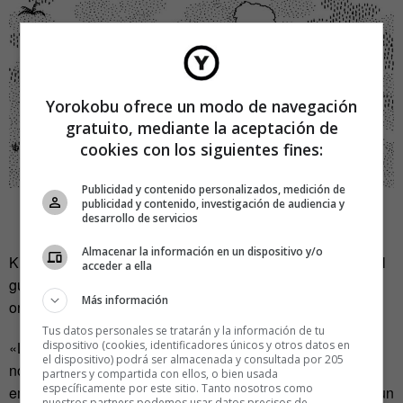
Yorokobu ofrece un modo de navegación
gratuito, mediante la aceptación de
cookies con los siguientes fines:
Publicidad y contenido personalizados, medición de
publicidad y contenido, investigación de audiencia y
desarrollo de servicios
Además de ejercer de técnico de sonido,
Almacenar la información en un dispositivo y/o
Klave se comportó como un director de doblaje, solo que el
acceder a ella
guion estaba compuesto por un montón de ruidos y
Más información
onomatopeyas.
Tus datos personales se tratarán y la información de tu
«La voz humana es un dispositivo de creación de sonido
dispositivo (cookies, identificadores únicos y otros datos en
el dispositivo) podrá ser almacenada y consultada por 205
notablemente complejo y versátil», asegura Kvale, «puede
partners y compartida con ellos, o bien usada
específicamente por este sitio. Tanto nosotros como
emular la mayoría de sonidos del mundo, pero lo hace en un
nuestros partners podemos usar datos precisos de