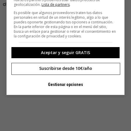
cierto rango de frecuencias a las que se limita».
geolocalización.
Lista de partners
.
Es posible que algunos proveedores traten tus datos
personales en virtud de un interés legítimo, algo a lo que
puedes oponerte gestionando tus opciones a continuación.
En la parte inferior de esta página o en el menú del sitio,
busca un enlace para gestionar o retirar el consentimiento en
la configuración de privacidad y cookies.
Aceptar y seguir GRATIS
Suscribirse desde 10€/año
Gestionar opciones