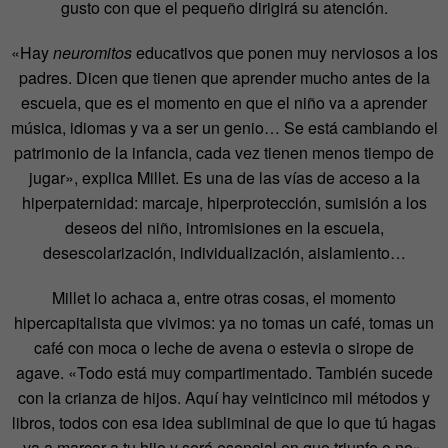
gusto con que el pequeño dirigirá su atención.
«Hay
neuromitos
educativos que ponen muy nerviosos a los
padres. Dicen que tienen que aprender mucho antes de la
escuela, que es el momento en que el niño va a aprender
música, idiomas y va a ser un genio… Se está cambiando el
patrimonio de la infancia, cada vez tienen menos tiempo de
jugar», explica Millet. Es una de las vías de acceso a la
hiperpaternidad: marcaje, hiperprotección, sumisión a los
deseos del niño, intromisiones en la escuela,
desescolarización, individualización, aislamiento…
Millet lo achaca a, entre otras cosas, el momento
hipercapitalista que vivimos: ya no tomas un café, tomas un
café con moca o leche de avena o estevia o sirope de
agave. «Todo está muy compartimentado. También sucede
con la crianza de hijos. Aquí hay veinticinco mil métodos y
libros, todos con esa idea subliminal de que lo que tú hagas
va a marcar a tu hijo y será esencial en que triunfe o no».