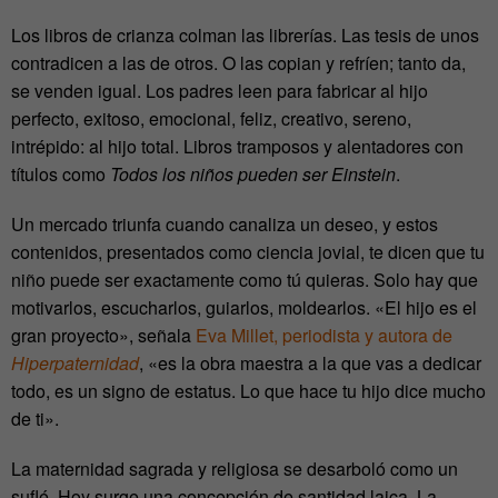
Los libros de crianza colman las librerías. Las tesis de unos
contradicen a las de otros. O las copian y refríen; tanto da,
se venden igual. Los padres leen para fabricar al hijo
perfecto, exitoso, emocional, feliz, creativo, sereno,
intrépido: al hijo total. Libros tramposos y alentadores con
títulos como
Todos los niños pueden ser Einstein
.
Un mercado triunfa cuando canaliza un deseo, y estos
contenidos, presentados como ciencia jovial, te dicen que tu
niño puede ser exactamente como tú quieras. Solo hay que
motivarlos, escucharlos, guiarlos, moldearlos. «El hijo es el
gran proyecto», señala
Eva Millet, periodista y autora de
Hiperpaternidad
, «es la obra maestra a la que vas a dedicar
todo, es un signo de estatus. Lo que hace tu hijo dice mucho
de ti».
La maternidad sagrada y religiosa se desarboló como un
suflé. Hoy surge una concepción de santidad laica. La