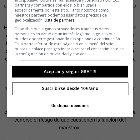
el dispositivo) podrá ser almacenada y consultada por 205
primero por baja maternal, luego por reducción de jornada o
partners y compartida con ellos, o bien usada
específicamente por este sitio. Tanto nosotros como
excedencia, acaba centrada solo en la crianza.
nuestros partners podemos usar datos precisos de
geolocalización.
Lista de partners
.
Estas tiranteces entre el ámbito privado y el público, entre la
Es posible que algunos proveedores traten tus datos
personales en virtud de un interés legítimo, algo a lo que
esfera de control parental y la esfera de la vida exterior, se
puedes oponerte gestionando tus opciones a continuación.
infiltran también en las escuelas tradicionales. Los padres
En la parte inferior de esta página o en el menú del sitio,
busca un enlace para gestionar o retirar el consentimiento en
se implican, piden cada vez más cuentas de lo que ocurre
la configuración de privacidad y cookies.
dentro del centro, solicitan tratos especiales para sus hijos.
Aceptar y seguir GRATIS
La socióloga de la Universidad de Valladolid Almudena
Moreno ha observado el fenómeno: «El maestro está
amenazado, por un lado, por la complejidad de la sociedad
Suscribirse desde 10€/año
informativa en la que vive el niño y, por otra parte, por el
papel tan protagonista que quieren tener los padres en el
Gestionar opciones
proceso educativo. Está bien que se impliquen, pero puede
correrse el riesgo de que cuestionen la función del
maestro».