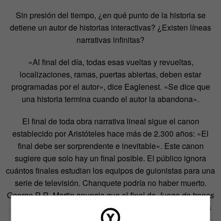
Sin presión del tiempo, ¿en qué punto de la historia se
detiene un autor de historias interactivas? ¿Existen líneas
narrativas infinitas?
«Al final del día, todas esas vueltas y revueltas,
localizaciones, ramas, puertas abiertas, deben estar
programadas por el autor», dice Eaglenest. «Se dice que
una historia termina cuando el autor la abandona».
El final de toda obra narrativa lineal sigue el canon
establecido por Aristóteles hace más de 2.300 años: «El
final debe ser sorprendente e inevitable». Este canon
sugiere que solo hay un final posible. El público ignora
cuántos finales estudian los equipos de guionistas para una
serie de televisión. Chanquete podría no haber muerto.
George R.R. Martin anuncia que el final de
Juego de tronos
en los libros será distinto al final de la serie. ¿Serán estos
finales igualmente inevitables?