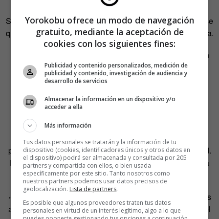
Yorokobu ofrece un modo de navegación
Sin embargo, no faltan críticos ni narradores lineales que se
gratuito, mediante la aceptación de
quejan de la multiplicidad de finales de una obra interactiva.
cookies con los siguientes fines:
«¿Por qué molesta un
Romeo y Julieta
con final feliz o un
Publicidad y contenido personalizados, medición de
Hamlet
con posibilidad de elección?», dice Ruber
publicidad y contenido, investigación de audiencia y
Eaglenest. «Ya sea como parodia o como drama, estos
desarrollo de servicios
finales alternativos tienen su importancia y diversión.
Almacenar la información en un dispositivo y/o
Además, una historia interactiva no tiene por qué tener
acceder a ella
varios finales, puede ser solo uno».
Más información
Es inevitable recordar que todas las elecciones del
Tus datos personales se tratarán y la información de tu
protagonista de
Bandersnatch
le conducen a la infelicidad.
dispositivo (cookies, identificadores únicos y otros datos en
el dispositivo) podrá ser almacenada y consultada por 205
Distintos finales, pero que cumplen la premisa aristotélica
partners y compartida con ellos, o bien usada
específicamente por este sitio. Tanto nosotros como
de lo inevitable.
nuestros partners podemos usar datos precisos de
geolocalización.
Lista de partners
.
«Mi trabajo intenta que el lector/jugador pueda ejecutar las
Es posible que algunos proveedores traten tus datos
acciones que esté motivado a realizar en la historia y en el
personales en virtud de un interés legítimo, algo a lo que
puedes oponerte gestionando tus opciones a continuación.