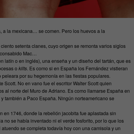
ga, a la mexicana… se comen. Pero los huevos a la
ciento setenta clanes, cuyo origen se remonta varios siglos
el consabido Mac…
 latín o en inglés), una enseña y un diseño del tartán, que es
cocesas o
kilts
. Es como si en España los Fernández vistieran
o peleara por su hegemonía en las fiestas populares.
 Scott. No en vano fue el escritor Walter Scott quien
os al norte del Muro de Adriano. Es como llamarse España en
l y también a Paco España. Ningún norteamericano se
n en 1746, donde la rebelión jacobita fue aplastada sin
ia no se había inventado ni el verde fosforito, por lo que los
l atuendo se completa todavía hoy con una camisola y un