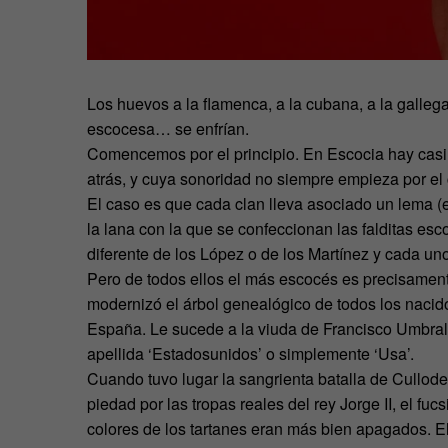
Los huevos a la flamenca, a la cubana, a la galle
escocesa… se enfrían.
Comencemos por el principio. En Escocia hay casi 
atrás, y cuya sonoridad no siempre empieza por 
El caso es que cada clan lleva asociado un lema (en
la lana con la que se confeccionan las falditas es
diferente de los López o de los Martínez y cada un
Pero de todos ellos el más escocés es precisamente
modernizó el árbol genealógico de todos los nacid
España. Le sucede a la viuda de Francisco Umbra
apellida ‘Estadosunidos’ o simplemente ‘Usa’.
Cuando tuvo lugar la sangrienta batalla de Cullode
piedad por las tropas reales del rey Jorge II, el fucs
colores de los tartanes eran más bien apagados. E